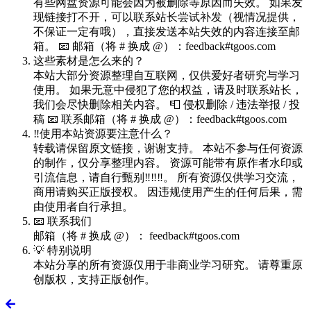
有些网盘资源可能会因为被删除等原因而失效。 如果发
现链接打不开，可以联系站长尝试补发（视情况提供，
不保证一定有哦），直接发送本站失效的内容连接至邮
箱。 📧 邮箱（将 # 换成 @）：feedback#tgoos.com
这些素材是怎么来的？
本站大部分资源整理自互联网，仅供爱好者研究与学习
使用。 如果无意中侵犯了您的权益，请及时联系站长，
我们会尽快删除相关内容。 📮 侵权删除 / 违法举报 / 投
稿 📧 联系邮箱（将 # 换成 @）：feedback#tgoos.com
‼️使用本站资源要注意什么？
转载请保留原文链接，谢谢支持。 本站不参与任何资源
的制作，仅分享整理内容。 资源可能带有原作者水印或
引流信息，请自行甄别‼️‼️‼️。 所有资源仅供学习交流，
商用请购买正版授权。 因违规使用产生的任何后果，需
由使用者自行承担。
📧 联系我们
邮箱（将 # 换成 @）： feedback#tgoos.com
💡 特别说明
本站分享的所有资源仅用于非商业学习研究。 请尊重原
创版权，支持正版创作。