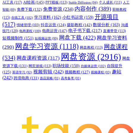
AI绘画
(145)
AI工具
(117)
PPT模板
(113)
个人成长
(111)
Stable Diffusion
(94)
人工
内容创作
(389)
免费资源
(234)
免费下载
(132)
剪映教程
智能
(89)
开源项目
学习资料
(162)
小红书运营
(159)
(115)
在线工具
(102)
(517)
摄影教程
(142)
数据分析
(163)
抖音运营
(124)
沟通
情绪管理
(103)
电子书下载
(217)
电商运营
(147)
技巧
(120)
直播带货
(113)
电商课程
(100)
网盘下载
(422)
网盘学习资料
短视频制作
(151)
短视频运营
(99)
网盘学习资源
(1118)
网盘课程
(290)
网盘教程
(113)
网盘资源
(2916)
(534)
网盘课程资源
(317)
网盘
职场技能
(150)
资源下载
(131)
网页游戏
(113)
自我提升
自媒体运营
(102)
视频剪辑
(242)
趣站
(125)
视频教程
(127)
英语学习
(92)
视频课程
(93)
(242)
跨境电商
(131)
选品策略
(91)
高考备考
(91)