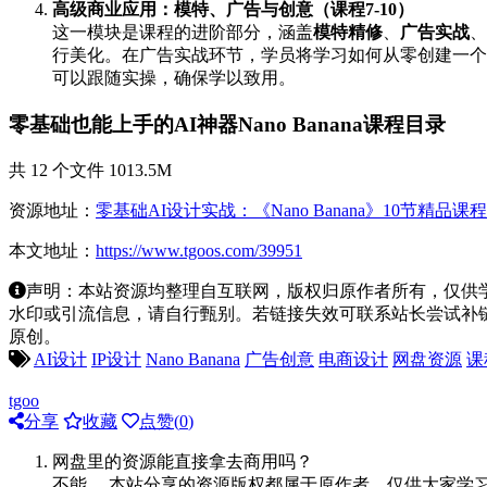
高级商业应用：模特、广告与创意（课程7-10）
这一模块是课程的进阶部分，涵盖
模特精修
、
广告实战
、
行美化。在广告实战环节，学员将学习如何从零创建一个
可以跟随实操，确保学以致用。
零基础也能上手的AI神器Nano Banana课程目录
共 12 个文件 1013.5M
资源地址：
零基础AI设计实战：《Nano Banana》10节精品
本文地址：
https://www.tgoos.com/39951
声明：本站资源均整理自互联网，版权归原作者所有，仅供
水印或引流信息，请自行甄别。若链接失效可联系站长尝试补链。若侵
原创。
AI设计
IP设计
Nano Banana
广告创意
电商设计
网盘资源
课
tgoo
分享
收藏
点赞(
0
)
网盘里的资源能直接拿去商用吗？
不能。 本站分享的资源版权都属于原作者，仅供大家学