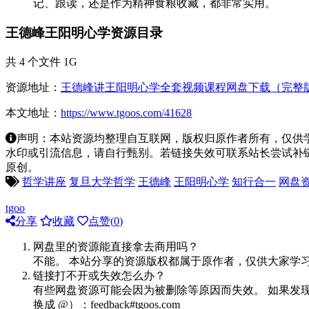
记、跟读，还是作为精神食粮收藏，都非常实用。
王德峰王阳明心学资源目录
共 4 个文件 1G
资源地址：
王德峰讲王阳明心学全套视频课程网盘下载（完整
本文地址：
https://www.tgoos.com/41628
声明：本站资源均整理自互联网，版权归原作者所有，仅供
水印或引流信息，请自行甄别。若链接失效可联系站长尝试补链。若侵
原创。
哲学讲座
复旦大学哲学
王德峰
王阳明心学
知行合一
网盘
tgoo
分享
收藏
点赞(
0
)
网盘里的资源能直接拿去商用吗？
不能。 本站分享的资源版权都属于原作者，仅供大家学
链接打不开或失效怎么办？
有些网盘资源可能会因为被删除等原因而失效。 如果发现
换成 @）：feedback#tgoos.com