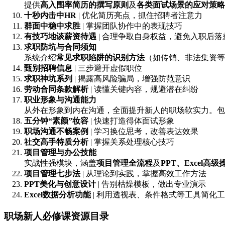
提供
高入围率简历的撰写原则
及
各类面试场景的应对策略
十秒内击中HR
| 优化简历亮点，抓住招聘者注意力
群面中稳中求胜
| 掌握团队协作中的表现技巧
有技巧地谈薪资待遇
| 合理争取自身权益，避免入职后落
求职防坑与合同须知
系统介绍
常见求职陷阱的识别方法
（如传销、非法集资等
甄别招聘信息
| 三步避开虚假职位
求职神坑系列
| 揭露高风险骗局，增强防范意识
劳动合同条款解析
| 读懂关键内容，规避潜在纠纷
职业形象与沟通能力
从外在形象到内在沟通，全面提升新人的职场软实力。包
五分钟“素颜”妆容
| 快速打造得体面试形象
职场沟通不畅案例
| 学习换位思考，改善表达效果
社交高手特质分析
| 掌握关系处理核心技巧
项目管理与办公技能
实战性强模块，涵盖
项目管理全流程
及
PPT、Excel高
项目管理七步法
| 从理论到实践，掌握高效工作方法
PPT美化与创意设计
| 告别枯燥模板，做出专业演示
Excel数据分析功能
| 利用透视表、条件格式等工具简化
职场新人必修课资源目录