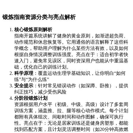
锻炼指南资源分类与亮点解析
核心锻炼原则解析
指南开篇系统讲解了健身的黄金原则，如渐进超负荷、
动作规范和休息恢复等。它用通俗的语言解释了这些科
学概念，帮助用户理解为什么某些方法有效，以及如何
根据自身情况调整训练强度。亮点在于：适合初学者快
速入门，避免常见误区，同时资深用户也能从中重温基
础，优化自己的训练计划。
科学原理
：覆盖运动生理学基础知识，让你明白“如何
练”与“为什么练”
安全提示
：针对常见错误动作（如深蹲、卧推），提供
纠正技巧，减少受伤风险
分阶段锻炼计划
资源根据用户水平（初级、中级、高级）设计了多套周
训练方案，涵盖推、拉、腿等核心动作模式。每个计划
都附有具体组次、间歇时间和动作图解，确保可执行
性。亮点在于：无论是居家训练还是健身房塑形，都能
找到匹配方案，且计划灵活调整时间（如20分钟高效燃