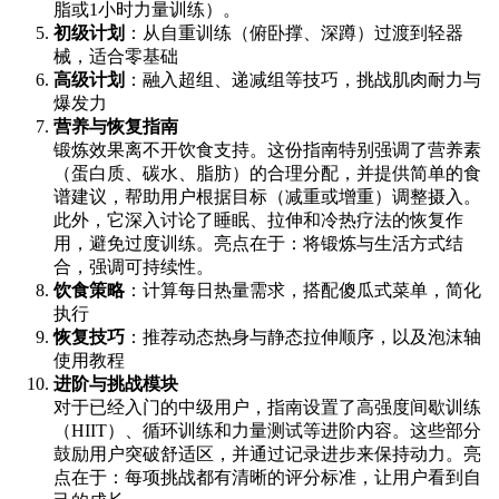
脂或1小时力量训练）。
初级计划
：从自重训练（俯卧撑、深蹲）过渡到轻器
械，适合零基础
高级计划
：融入超组、递减组等技巧，挑战肌肉耐力与
爆发力
营养与恢复指南
锻炼效果离不开饮食支持。这份指南特别强调了营养素
（蛋白质、碳水、脂肪）的合理分配，并提供简单的食
谱建议，帮助用户根据目标（减重或增重）调整摄入。
此外，它深入讨论了睡眠、拉伸和冷热疗法的恢复作
用，避免过度训练。亮点在于：将锻炼与生活方式结
合，强调可持续性。
饮食策略
：计算每日热量需求，搭配傻瓜式菜单，简化
执行
恢复技巧
：推荐动态热身与静态拉伸顺序，以及泡沫轴
使用教程
进阶与挑战模块
对于已经入门的中级用户，指南设置了高强度间歇训练
（HIIT）、循环训练和力量测试等进阶内容。这些部分
鼓励用户突破舒适区，并通过记录进步来保持动力。亮
点在于：每项挑战都有清晰的评分标准，让用户看到自