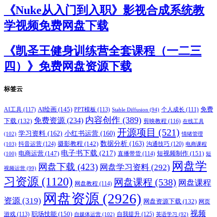
《Nuke从入门到入职》影视合成系统教
学视频免费网盘下载
《凯圣王健身训练营全套课程（一二三
四）》免费网盘资源下载
标签云
AI绘画
(145)
AI工具
(117)
PPT模板
(113)
免费
Stable Diffusion
(94)
个人成长
(111)
内容创作
(389)
免费资源
(234)
下载
(132)
剪映教程
(116)
在线工具
开源项目
(521)
学习资料
(162)
小红书运营
(160)
(102)
情绪管理
摄影教程
(142)
数据分析
(163)
抖音运营
(124)
沟通技巧
(120)
(103)
电商课程
电子书下载
(217)
电商运营
(147)
短视频制作
(151)
直播带货
(114)
(100)
短
网盘学
网盘下载
(423)
网盘学习资料
(292)
视频运营
(99)
习资源
(1120)
网盘课程
(538)
网盘课程
网盘教程
(114)
网盘资源
(2926)
资源
(319)
网盘资源下载
(132)
网页
视频
职场技能
(150)
游戏
(113)
自我提升
(125)
自媒体运营
(102)
英语学习
(92)