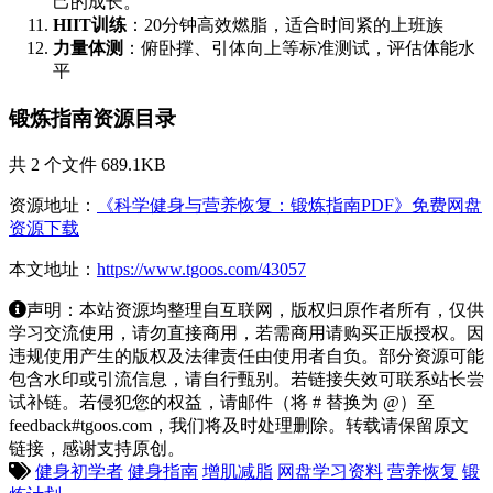
己的成长。
HIIT训练
：20分钟高效燃脂，适合时间紧的上班族
力量体测
：俯卧撑、引体向上等标准测试，评估体能水
平
锻炼指南资源目录
共 2 个文件 689.1KB
资源地址：
《科学健身与营养恢复：锻炼指南PDF》免费网盘
资源下载
本文地址：
https://www.tgoos.com/43057
声明：本站资源均整理自互联网，版权归原作者所有，仅供
学习交流使用，请勿直接商用，若需商用请购买正版授权。因
违规使用产生的版权及法律责任由使用者自负。部分资源可能
包含水印或引流信息，请自行甄别。若链接失效可联系站长尝
试补链。若侵犯您的权益，请邮件（将 # 替换为 @）至
feedback#tgoos.com，我们将及时处理删除。转载请保留原文
链接，感谢支持原创。
健身初学者
健身指南
增肌减脂
网盘学习资料
营养恢复
锻