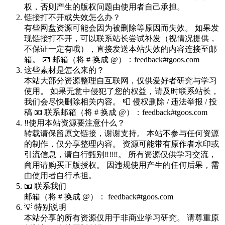
权，否则产生的版权问题由使用者自己承担。
链接打不开或失效怎么办？
有些网盘资源可能会因为被删除等原因而失效。 如果发
现链接打不开，可以联系站长尝试补发（视情况提供，
不保证一定有哦），直接发送本站失效的内容连接至邮
箱。 📧 邮箱（将 # 换成 @）：feedback#tgoos.com
这些素材是怎么来的？
本站大部分资源整理自互联网，仅供爱好者研究与学习
使用。 如果无意中侵犯了您的权益，请及时联系站长，
我们会尽快删除相关内容。 📮 侵权删除 / 违法举报 / 投
稿 📧 联系邮箱（将 # 换成 @）：feedback#tgoos.com
‼️使用本站资源要注意什么？
转载请保留原文链接，谢谢支持。 本站不参与任何资源
的制作，仅分享整理内容。 资源可能带有原作者水印或
引流信息，请自行甄别‼️‼️‼️。 所有资源仅供学习交流，
商用请购买正版授权。 因违规使用产生的任何后果，需
由使用者自行承担。
📧 联系我们
邮箱（将 # 换成 @）： feedback#tgoos.com
💡 特别说明
本站分享的所有资源仅用于非商业学习研究。 请尊重原