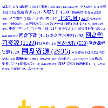
AI绘画
(145)
AI工具
(117)
PPT模板
(113)
免费
Stable Diffusion
(94)
个人成长
(111)
内容创作
(389)
免费资源
(234)
下载
(132)
剪映教程
(116)
在线工具
开源项目
(523)
学习资料
(162)
小红书运营
(160)
(102)
情绪管理
摄影教程
(142)
数据分析
(163)
抖音运营
(124)
沟通技巧
(120)
(103)
电商课程
电子书下载
(217)
电商运营
(147)
短视频制作
(151)
直播带货
(114)
(100)
短
网盘学
网盘下载
(423)
网盘学习资料
(292)
视频运营
(99)
习资源
(1120)
网盘课程
(538)
网盘课程
网盘教程
(114)
网盘资源
(2936)
资源
(320)
网盘资源下载
(132)
网页
视频
职场技能
(150)
游戏
(113)
自我提升
(125)
自媒体运营
(102)
英语学习
(92)
剪辑
(243)
趣站
(242)
视频教程
(128)
跨境电商
(131)
视频课程
(94)
选品策
略
(91)
音频课程
(90)
高考备考
(91)