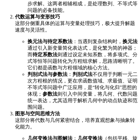
步求解。这两者相辅相成，是处理数列、不等式等
问题的必备技能。
代数运算与变形技巧
这部分侧重具体的运算与变量处理技巧，极大提升解题
速度与灵活性。
换元法与待定系数法
：当遇到复杂结构时，
换元法
通过引入新变量简化表达式，是化繁为简的神器；
而
待定系数法
则通过设定未知系数，将多项式、分
式等恒等问题转化为方程组求解，思路清晰明了。
它们都是函数与方程领域的核心方法。
判别式法与参数法
：
判别式法
不仅用于判断一元二
次方程根的情况，更在求函数值域、求最值、证明
不等式等问题中广泛应用，是“转化与化归”思想的
体现；
参数法
则引入中间变量，将几何、代数问题
统一表达，尤其适用于解析几何中的动点轨迹和范
围问题。
图形与空间思维方法
这部分将代数与几何紧密结合，培养直观想象与抽象转
化能力。
几何变换法与图解法
：
几何变换法
（包括平移、旋