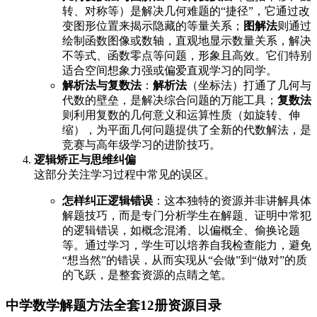
转、对称等）是解决几何难题的“捷径”，它通过改
变图形位置来揭示隐藏的等量关系；
图解法
则通过
绘制函数图像或数轴，直观地显示数量关系，解决
不等式、函数零点等问题，形象且高效。它们特别
适合空间想象力强或偏爱直观学习的同学。
解析法与复数法
：
解析法
（坐标法）打通了几何与
代数的壁垒，是解决综合问题的万能工具；
复数法
则利用复数的几何意义和运算性质（如旋转、伸
缩），为平面几何问题提供了全新的代数解法，是
竞赛与高年级学习的进阶技巧。
逻辑矫正与思维纠偏
这部分关注学习过程中常见的误区。
怎样纠正逻辑错误
：这本独特的资源并非讲解具体
解题技巧，而是专门分析学生在解题、证明中常犯
的逻辑错误，如概念混淆、以偏概全、偷换论题
等。通过学习，学生可以培养自我检查能力，避免
“想当然”的错误，从而实现从“会做”到“做对”的质
的飞跃，是整套资源的点睛之笔。
中学数学解题方法全套12册资源目录