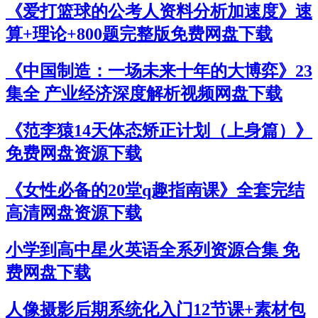
《爱打篮球的公考人资料分析加速度》速
算+理论+800题完整版免费网盘下载
《中国制造：一场未来十年的大博弈》23
集全 产业经济深度解析视频网盘下载
《范李猿14天体态矫正计划（上身篇）》
免费网盘资源下载
《女性必备的20堂q趣指南课》全套完结
高清网盘资源下载
小学到高中星火英语全系列资源合集 免
费网盘下载
人像摄影后期系统化入门12节课+素材包