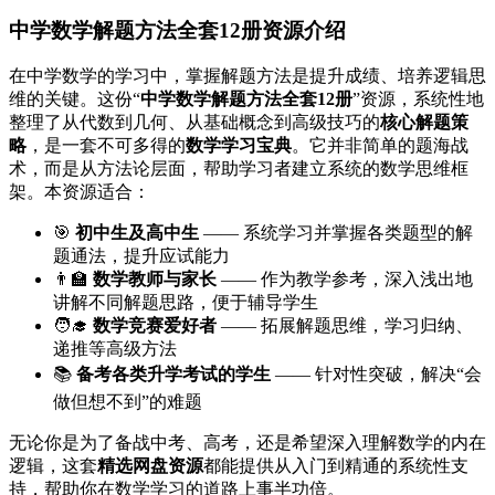
中学数学解题方法全套12册资源介绍
在中学数学的学习中，掌握解题方法是提升成绩、培养逻辑思
维的关键。这份“
中学数学解题方法全套12册
”资源，系统性地
整理了从代数到几何、从基础概念到高级技巧的
核心解题策
略
，是一套不可多得的
数学学习宝典
。它并非简单的题海战
术，而是从方法论层面，帮助学习者建立系统的数学思维框
架。本资源适合：
🎯
初中生及高中生
—— 系统学习并掌握各类题型的解
题通法，提升应试能力
👨‍🏫
数学教师与家长
—— 作为教学参考，深入浅出地
讲解不同解题思路，便于辅导学生
🧑‍🎓
数学竞赛爱好者
—— 拓展解题思维，学习归纳、
递推等高级方法
📚
备考各类升学考试的学生
—— 针对性突破，解决“会
做但想不到”的难题
无论你是为了备战中考、高考，还是希望深入理解数学的内在
逻辑，这套
精选网盘资源
都能提供从入门到精通的系统性支
持，帮助你在数学学习的道路上事半功倍。