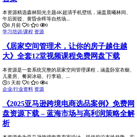
本资源精选森林阳光主题4K超清手机壁纸，涵盖晨曦林间、
午后斑驳、黄昏余晖等自然场...
8 月前
0
0
9
学习培训/课程
资源
《居家空间管理术，让你的房子越住越
大》全套12堂视频课程免费网盘下载
本资源是一套系统完整的居家空间管理课程，涵盖卧室衣橱、
儿童房、餐厨冰箱、行李箱、...
3 天前
0
0
4
企业/行业资料
资源
《2025亚马逊跨境电商选品案例》免费网
盘资源下载 – 蓝海市场与高利润策略全解
析