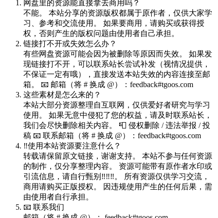
网盘里的资源能直接拿去商用吗？
不能。 本站分享的资源版权都属于原作者，仅供大家学
习、参考和交流使用。 如果要商用，请购买或获得授
权，否则产生的版权问题由使用者自己承担。
链接打不开或失效怎么办？
有些网盘资源可能会因为被删除等原因而失效。 如果发
现链接打不开，可以联系站长尝试补发（视情况提供，
不保证一定有哦），直接发送本站失效的内容连接至邮
箱。 📧 邮箱（将 # 换成 @）：feedback#tgoos.com
这些素材是怎么来的？
本站大部分资源整理自互联网，仅供爱好者研究与学习
使用。 如果无意中侵犯了您的权益，请及时联系站长，
我们会尽快删除相关内容。 📮 侵权删除 / 违法举报 / 投
稿 📧 联系邮箱（将 # 换成 @）：feedback#tgoos.com
‼️使用本站资源要注意什么？
转载请保留原文链接，谢谢支持。 本站不参与任何资源
的制作，仅分享整理内容。 资源可能带有原作者水印或
引流信息，请自行甄别‼️‼️‼️。 所有资源仅供学习交流，
商用请购买正版授权。 因违规使用产生的任何后果，需
由使用者自行承担。
📧 联系我们
邮箱（将 # 换成 @）： feedback#tgoos.com