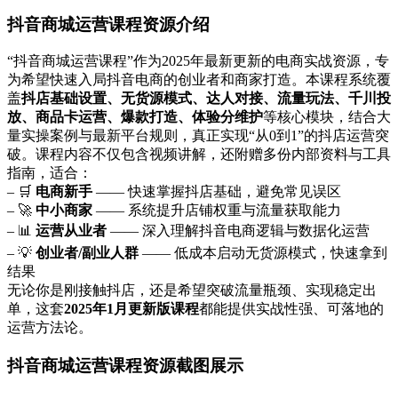
抖音商城运营课程资源介绍
“抖音商城运营课程”作为2025年最新更新的电商实战资源，专
为希望快速入局抖音电商的创业者和商家打造。本课程系统覆
盖
抖店基础设置、无货源模式、达人对接、流量玩法、千川投
放、商品卡运营、爆款打造、体验分维护
等核心模块，结合大
量实操案例与最新平台规则，真正实现“从0到1”的抖店运营突
破。课程内容不仅包含视频讲解，还附赠多份内部资料与工具
指南，适合：
– 🛒
电商新手
—— 快速掌握抖店基础，避免常见误区
– 🚀
中小商家
—— 系统提升店铺权重与流量获取能力
– 📊
运营从业者
—— 深入理解抖音电商逻辑与数据化运营
– 💡
创业者/副业人群
—— 低成本启动无货源模式，快速拿到
结果
无论你是刚接触抖店，还是希望突破流量瓶颈、实现稳定出
单，这套
2025年1月更新版课程
都能提供实战性强、可落地的
运营方法论。
抖音商城运营课程资源截图展示