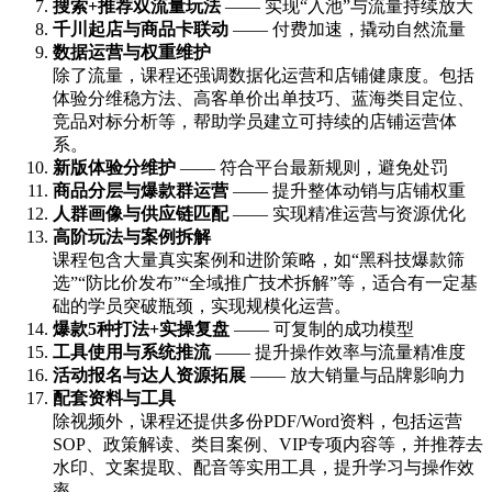
搜索+推荐双流量玩法
—— 实现“入池”与流量持续放大
千川起店与商品卡联动
—— 付费加速，撬动自然流量
数据运营与权重维护
除了流量，课程还强调数据化运营和店铺健康度。包括
体验分维稳方法、高客单价出单技巧、蓝海类目定位、
竞品对标分析等，帮助学员建立可持续的店铺运营体
系。
新版体验分维护
—— 符合平台最新规则，避免处罚
商品分层与爆款群运营
—— 提升整体动销与店铺权重
人群画像与供应链匹配
—— 实现精准运营与资源优化
高阶玩法与案例拆解
课程包含大量真实案例和进阶策略，如“黑科技爆款筛
选”“防比价发布”“全域推广技术拆解”等，适合有一定基
础的学员突破瓶颈，实现规模化运营。
爆款5种打法+实操复盘
—— 可复制的成功模型
工具使用与系统推流
—— 提升操作效率与流量精准度
活动报名与达人资源拓展
—— 放大销量与品牌影响力
配套资料与工具
除视频外，课程还提供多份PDF/Word资料，包括运营
SOP、政策解读、类目案例、VIP专项内容等，并推荐去
水印、文案提取、配音等实用工具，提升学习与操作效
率。