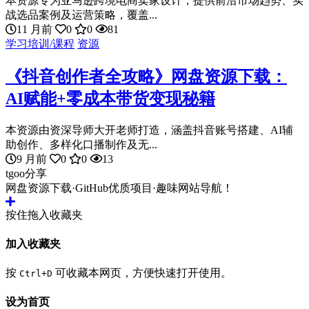
本资源专为亚马逊跨境电商卖家设计，提供前沿市场趋势、实
战选品案例及运营策略，覆盖...
11 月前
0
0
81
学习培训/课程
资源
《抖音创作者全攻略》网盘资源下载：
AI赋能+零成本带货变现秘籍
本资源由资深导师大开老师打造，涵盖抖音账号搭建、AI辅
助创作、多样化口播制作及无...
9 月前
0
0
13
tgoo分享
网盘资源下载·GitHub优质项目·趣味网站导航！
按住拖入收藏夹
加入收藏夹
按
可收藏本网页，方便快速打开使用。
Ctrl+D
设为首页