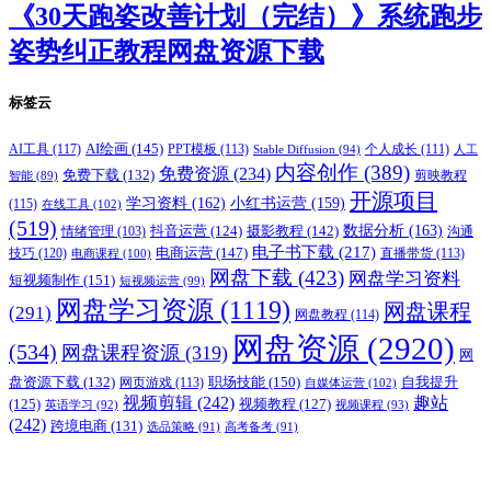
《30天跑姿改善计划（完结）》系统跑步
姿势纠正教程网盘资源下载
标签云
AI绘画
(145)
AI工具
(117)
PPT模板
(113)
个人成长
(111)
Stable Diffusion
(94)
人工
内容创作
(389)
免费资源
(234)
免费下载
(132)
剪映教程
智能
(89)
开源项目
学习资料
(162)
小红书运营
(159)
(115)
在线工具
(102)
(519)
摄影教程
(142)
数据分析
(163)
抖音运营
(124)
沟通
情绪管理
(103)
电子书下载
(217)
电商运营
(147)
技巧
(120)
直播带货
(113)
电商课程
(100)
网盘下载
(423)
网盘学习资料
短视频制作
(151)
短视频运营
(99)
网盘学习资源
(1119)
网盘课程
(291)
网盘教程
(114)
网盘资源
(2920)
(534)
网盘课程资源
(319)
网
职场技能
(150)
盘资源下载
(132)
网页游戏
(113)
自我提升
自媒体运营
(102)
视频剪辑
(242)
趣站
(125)
视频教程
(127)
英语学习
(92)
视频课程
(93)
(242)
跨境电商
(131)
选品策略
(91)
高考备考
(91)