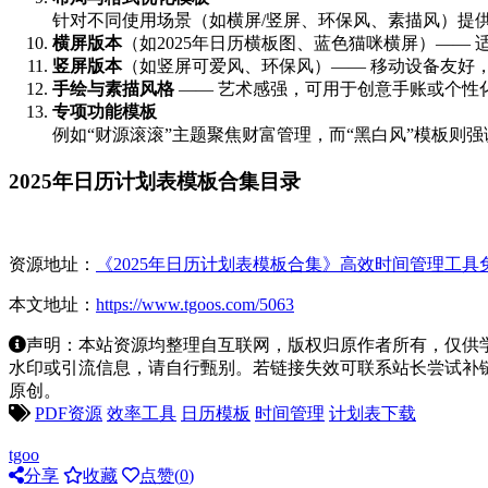
针对不同使用场景（如横屏/竖屏、环保风、素描风）提
横屏版本
（如2025年日历横板图、蓝色猫咪横屏）——
竖屏版本
（如竖屏可爱风、环保风）—— 移动设备友好
手绘与素描风格
—— 艺术感强，可用于创意手账或个性
专项功能模板
例如“财源滚滚”主题聚焦财富管理，而“黑白风”模板则
2025年日历计划表模板合集目录
资源地址：
《2025年日历计划表模板合集》高效时间管理工具
本文地址：
https://www.tgoos.com/5063
声明：本站资源均整理自互联网，版权归原作者所有，仅供
水印或引流信息，请自行甄别。若链接失效可联系站长尝试补链。若侵
原创。
PDF资源
效率工具
日历模板
时间管理
计划表下载
tgoo
分享
收藏
点赞(
0
)