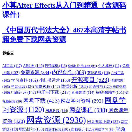
小莫After Effects从入门到精通（含源码
课件）
《中国历代书法大全》467本高清字帖书
籍免费下载网盘资源
标签云
AI绘画
(145)
AI工具
(117)
PPT模板
(113)
免费
Stable Diffusion
(94)
个人成长
(111)
内容创作
(389)
免费资源
(234)
下载
(132)
剪映教程
(116)
在线工具
开源项目
(523)
学习资料
(162)
小红书运营
(160)
(102)
情绪管理
摄影教程
(142)
数据分析
(163)
抖音运营
(124)
沟通技巧
(120)
(103)
电商课程
电子书下载
(217)
电商运营
(147)
短视频制作
(151)
直播带货
(114)
(100)
短
网盘学
网盘下载
(423)
网盘学习资料
(292)
视频运营
(99)
习资源
(1120)
网盘课程
(538)
网盘课程
网盘教程
(114)
网盘资源
(2936)
资源
(320)
网盘资源下载
(132)
网页
视频
职场技能
(150)
游戏
(113)
自我提升
(125)
自媒体运营
(102)
英语学习
(92)