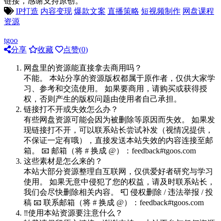
链接，感谢支持原创。
IP打造
内容变现
爆款文案
直播策略
短视频制作
网盘课程
资源
tgoo
分享
收藏
点赞(
0
)
网盘里的资源能直接拿去商用吗？
不能。 本站分享的资源版权都属于原作者，仅供大家学
习、参考和交流使用。 如果要商用，请购买或获得授
权，否则产生的版权问题由使用者自己承担。
链接打不开或失效怎么办？
有些网盘资源可能会因为被删除等原因而失效。 如果发
现链接打不开，可以联系站长尝试补发（视情况提供，
不保证一定有哦），直接发送本站失效的内容连接至邮
箱。 📧 邮箱（将 # 换成 @）：feedback#tgoos.com
这些素材是怎么来的？
本站大部分资源整理自互联网，仅供爱好者研究与学习
使用。 如果无意中侵犯了您的权益，请及时联系站长，
我们会尽快删除相关内容。 📮 侵权删除 / 违法举报 / 投
稿 📧 联系邮箱（将 # 换成 @）：feedback#tgoos.com
‼️使用本站资源要注意什么？