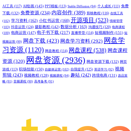
AI绘画
(145)
AI工具
(117)
PPT模板
(113)
免费
Stable Diffusion
(94)
个人成长
(111)
内容创作
(389)
免费资源
(234)
下载
(132)
剪映教程
(116)
在线工具
开源项目
(523)
学习资料
(162)
小红书运营
(160)
(102)
情绪管理
摄影教程
(142)
数据分析
(163)
抖音运营
(124)
沟通技巧
(120)
(103)
电商课程
电子书下载
(217)
电商运营
(147)
短视频制作
(151)
直播带货
(114)
(100)
短
网盘学
网盘下载
(423)
网盘学习资料
(292)
视频运营
(99)
习资源
(1120)
网盘课程
(538)
网盘课程
网盘教程
(114)
网盘资源
(2936)
资源
(320)
网盘资源下载
(132)
网页
视频
职场技能
(150)
游戏
(113)
自我提升
(125)
自媒体运营
(102)
英语学习
(92)
剪辑
(243)
趣站
(242)
视频教程
(128)
跨境电商
(131)
视频课程
(94)
选品策
略
(91)
音频课程
(90)
高考备考
(91)