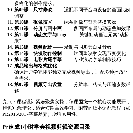
多样化的创作需求。
第09课：尺寸修改
—— 适配不同平台与设备的画面比例
调整
第10课：抠像技术
—— 绿幕抠像与背景替换实操
第11课：分屏与画中画
—— 多画面布局与动态叠加效果
第12课：动态文字与Logo
—— 关键帧动画让元素“动起
来”
第13课：视频配音
—— 录制与同步旁白及音效
第14课：快慢动作控制
—— 时间重映射实现节奏变化
第15课：电影片尾字幕
—— 专业滚动字幕制作技巧
成品输出与格式优化
确保用户学完即能独立完成视频导出，适配多种播放平
台需求。
第07课：视频导出设置
—— 分辨率、格式与压缩参数详
解
亮点：课程设计紧凑聚焦实操，每课围绕一个核心功能展开，
避免冗余理论，适合短期高效学习。附带的版本适配教程（如
PR2015/2017字幕差异）增强实用性。
Pr速成3小时学会视频剪辑资源目录