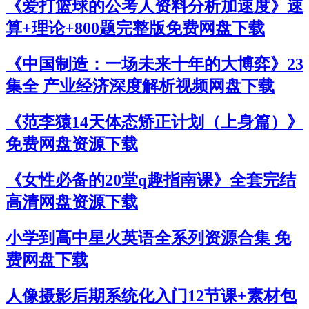
《爱打篮球的公考人资料分析加速度》速
算+理论+800题完整版免费网盘下载
《中国制造：一场未来十年的大博弈》23
集全 产业经济深度解析视频网盘下载
《范李猿14天体态矫正计划（上身篇）》
免费网盘资源下载
《女性必备的20堂q趣指南课》全套完结
高清网盘资源下载
小学到高中星火英语全系列资源合集 免
费网盘下载
人像摄影后期系统化入门12节课+素材包