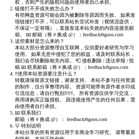
权，否则产生的版权问题由使用者自己承担。
链接打不开或失效怎么办？
有些网盘资源可能会因为被删除等原因而失效。 如果发
现链接打不开，可以联系站长尝试补发（视情况提供，
不保证一定有哦），直接发送本站失效的内容连接至邮
箱。 📧 邮箱（将 # 换成 @）：feedback#tgoos.com
这些素材是怎么来的？
本站大部分资源整理自互联网，仅供爱好者研究与学习
使用。 如果无意中侵犯了您的权益，请及时联系站长，
我们会尽快删除相关内容。 📮 侵权删除 / 违法举报 / 投
稿 📧 联系邮箱（将 # 换成 @）：feedback#tgoos.com
‼️使用本站资源要注意什么？
转载请保留原文链接，谢谢支持。 本站不参与任何资源
的制作，仅分享整理内容。 资源可能带有原作者水印或
引流信息，请自行甄别‼️‼️‼️。 所有资源仅供学习交流，
商用请购买正版授权。 因违规使用产生的任何后果，需
由使用者自行承担。
📧 联系我们
邮箱（将 # 换成 @）： feedback#tgoos.com
💡 特别说明
本站分享的所有资源仅用于非商业学习研究。 请尊重原
创版权，支持正版创作。