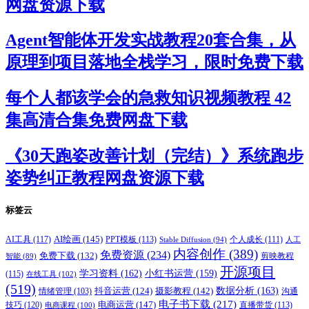
网盘资源下载
Agent智能体开发实战教程20套合集，从
原理到项目落地全栈学习，限时免费下载
每个人都该学会的急救知识视频教程 42
集高清合集免费网盘下载
《30天跑姿改善计划（完结）》系统跑步
姿势纠正教程网盘资源下载
标签云
AI绘画
(145)
AI工具
(117)
PPT模板
(113)
个人成长
(111)
Stable Diffusion
(94)
人工
内容创作
(389)
免费资源
(234)
免费下载
(132)
剪映教程
智能
(89)
开源项目
学习资料
(162)
小红书运营
(159)
(115)
在线工具
(102)
(519)
摄影教程
(142)
数据分析
(163)
抖音运营
(124)
沟通
情绪管理
(103)
电子书下载
(217)
电商运营
(147)
技巧
(120)
直播带货
(113)
电商课程
(100)