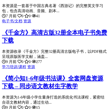
本资源是一套基于中国古典名著《西游记》的完整英文学习
包，包含高清动画、音频、剧本...
7 月前
0
0
41
电子书/文档
资源
《千金方》高清古版32册全本电子书免费
下载
本资源收录《千金方》完整32册高清古版电子书，以PDF格式
呈现原版医学文献，涵盖...
9 月前
0
0
277
学习培训/课程
资源
《简小知1-6年级书法课》全套网盘资源
下载 – 同步语文教材生字教学
本资源为1-6年级小学生量身打造的系统化书法课程，紧密结
合语文教材内容，通过生动...
9 月前
0
0
15