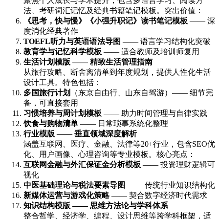
聚焦个人成长与学术提升，包含多语言学习、阅读方
法、考研词汇记忆及经典书籍笔记模板。突出价值：
《思考，快与慢》《小强升职记》读书笔记模板
—— 深
度消化经典著作
TOEFL听力与英语语法导图
—— 语言学习结构化突破
教育学与记忆科学模板
—— 适合教师及培训师复用
生活计划模版 —— 精致生活管理指南
从旅行攻略、断舍离清单到年度规划，提供人性化生活
设计工具。特色包括：
多国旅行计划
（东京自由行、山东自驾游）—— 细节完
备，可直接套用
习惯培养与周计划模板
—— 助力时间管理与自律实践
饮食与购物清单
—— 日常琐事系统化整理
行业模版 —— 垂直领域深度解析
涵盖互联网、医疗、金融、法律等20+行业，包含SEO优
化、用户画像、心理咨询等专业模板。核心亮点：
互联网金融与外汇保证金分析模板
—— 投资理财逻辑可
视化
中医基础理论与税法要素导图
—— 传统行业知识结构化
新媒体运营与游戏化策略
—— 契合数字经济时代需求
知识结构模版 —— 思维方法论与学科体系
整合哲学、经济学、编程、设计思维等跨学科框架，适