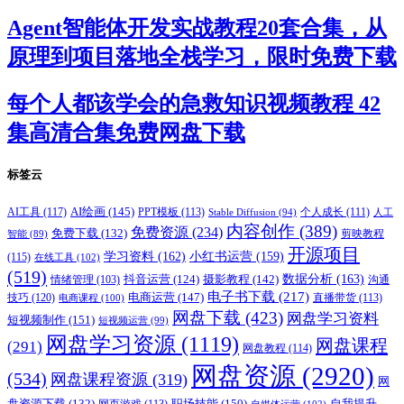
Agent智能体开发实战教程20套合集，从
原理到项目落地全栈学习，限时免费下载
每个人都该学会的急救知识视频教程 42
集高清合集免费网盘下载
标签云
AI绘画
(145)
AI工具
(117)
PPT模板
(113)
个人成长
(111)
Stable Diffusion
(94)
人工
内容创作
(389)
免费资源
(234)
免费下载
(132)
剪映教程
智能
(89)
开源项目
学习资料
(162)
小红书运营
(159)
(115)
在线工具
(102)
(519)
摄影教程
(142)
数据分析
(163)
抖音运营
(124)
沟通
情绪管理
(103)
电子书下载
(217)
电商运营
(147)
技巧
(120)
直播带货
(113)
电商课程
(100)
网盘下载
(423)
网盘学习资料
短视频制作
(151)
短视频运营
(99)
网盘学习资源
(1119)
网盘课程
(291)
网盘教程
(114)
网盘资源
(2920)
(534)
网盘课程资源
(319)
网
职场技能
(150)
盘资源下载
(132)
网页游戏
(113)
自我提升
自媒体运营
(102)