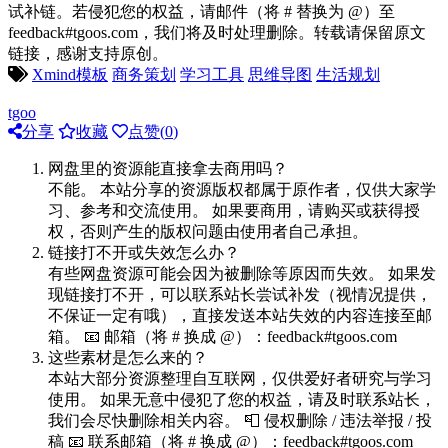
试补链。若侵犯您的权益，请邮件（将 # 替换为 @）至
feedback#tgoos.com，我们将及时处理删除。转载请保留原文
链接，感谢支持原创。
Xmind模板
商务策划
学习工具
思维导图
生活规划
tgoo
分享
收藏
点赞(
0
)
网盘里的资源能直接拿去商用吗？
不能。 本站分享的资源版权都属于原作者，仅供大家学
习、参考和交流使用。 如果要商用，请购买或获得授
权，否则产生的版权问题由使用者自己承担。
链接打不开或失效怎么办？
有些网盘资源可能会因为被删除等原因而失效。 如果发
现链接打不开，可以联系站长尝试补发（视情况提供，
不保证一定有哦），直接发送本站失效的内容连接至邮
箱。 📧 邮箱（将 # 换成 @）：feedback#tgoos.com
这些素材是怎么来的？
本站大部分资源整理自互联网，仅供爱好者研究与学习
使用。 如果无意中侵犯了您的权益，请及时联系站长，
我们会尽快删除相关内容。 📮 侵权删除 / 违法举报 / 投
稿 📧 联系邮箱（将 # 换成 @）：feedback#tgoos.com