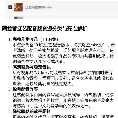
阿拉蕾辽艺配音版资源分类与亮点解析
完整剧集收录（1-104集）
本资源为全104集辽艺配音版本，每集独立mkv文件，命
名清晰、便于检索与播放。辽艺配音版本语言生动、角
色塑造鲜明，极大增强了作品的亲和力与喜剧效果，特
别适合中文观众沉浸式观看。
高清画质与稳定音轨
所有视频均采用mkv封装格式，在保障画质的同时兼容
多数播放设备，音画同步良好，适合大屏电视或投影仪
播放，还原经典动画的视觉魅力。
经典配音阵容
辽艺配音版由国内资深配音演员演绎，语气贴切、情绪
饱满，极大增强了阿拉蕾、则卷博士等角色的喜剧张力
与感染力，是中文配音动画的代表作之一。
轻松幽默的故事题材
每集内容独立成篇，情节轻松有趣，融合科幻、搞笑与