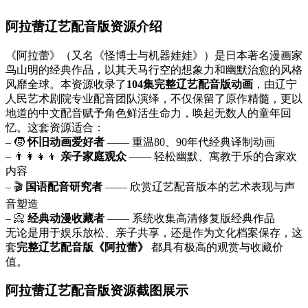
阿拉蕾辽艺配音版资源介绍
《阿拉蕾》（又名《怪博士与机器娃娃》）是日本著名漫画家
鸟山明的经典作品，以其天马行空的想象力和幽默治愈的风格
风靡全球。本资源收录了
104集完整辽艺配音版动画
，由辽宁
人民艺术剧院专业配音团队演绎，不仅保留了原作精髓，更以
地道的中文配音赋予角色鲜活生命力，唤起无数人的童年回
忆。这套资源适合：
– 🧒
怀旧动画爱好者
—— 重温80、90年代经典译制动画
– 👨‍👩‍👧‍👦
亲子家庭观众
—— 轻松幽默、寓教于乐的合家欢
内容
– 🎬
国语配音研究者
—— 欣赏辽艺配音版本的艺术表现与声
音塑造
– 📀
经典动漫收藏者
—— 系统收集高清修复版经典作品
无论是用于娱乐放松、亲子共享，还是作为文化档案保存，这
套
完整辽艺配音版《阿拉蕾》
都具有极高的观赏与收藏价
值。
阿拉蕾辽艺配音版资源截图展示