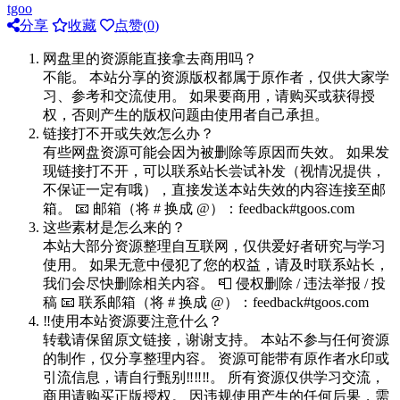
tgoo
分享
收藏
点赞(
0
)
网盘里的资源能直接拿去商用吗？
不能。 本站分享的资源版权都属于原作者，仅供大家学
习、参考和交流使用。 如果要商用，请购买或获得授
权，否则产生的版权问题由使用者自己承担。
链接打不开或失效怎么办？
有些网盘资源可能会因为被删除等原因而失效。 如果发
现链接打不开，可以联系站长尝试补发（视情况提供，
不保证一定有哦），直接发送本站失效的内容连接至邮
箱。 📧 邮箱（将 # 换成 @）：feedback#tgoos.com
这些素材是怎么来的？
本站大部分资源整理自互联网，仅供爱好者研究与学习
使用。 如果无意中侵犯了您的权益，请及时联系站长，
我们会尽快删除相关内容。 📮 侵权删除 / 违法举报 / 投
稿 📧 联系邮箱（将 # 换成 @）：feedback#tgoos.com
‼️使用本站资源要注意什么？
转载请保留原文链接，谢谢支持。 本站不参与任何资源
的制作，仅分享整理内容。 资源可能带有原作者水印或
引流信息，请自行甄别‼️‼️‼️。 所有资源仅供学习交流，
商用请购买正版授权。 因违规使用产生的任何后果，需