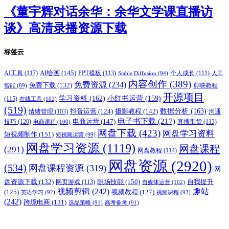
《董宇辉对话余华：余华文学课直播访
谈》高清录播资源下载
标签云
AI绘画
(145)
AI工具
(117)
PPT模板
(113)
个人成长
(111)
Stable Diffusion
(94)
人工
内容创作
(389)
免费资源
(234)
免费下载
(132)
剪映教程
智能
(89)
开源项目
学习资料
(162)
小红书运营
(159)
(115)
在线工具
(102)
(519)
摄影教程
(142)
数据分析
(163)
抖音运营
(124)
沟通
情绪管理
(103)
电子书下载
(217)
电商运营
(147)
技巧
(120)
直播带货
(113)
电商课程
(100)
网盘下载
(423)
网盘学习资料
短视频制作
(151)
短视频运营
(99)
网盘学习资源
(1119)
网盘课程
(291)
网盘教程
(114)
网盘资源
(2920)
(534)
网盘课程资源
(319)
网
职场技能
(150)
盘资源下载
(132)
网页游戏
(113)
自我提升
自媒体运营
(102)
视频剪辑
(242)
趣站
(125)
视频教程
(127)
英语学习
(92)
视频课程
(93)
(242)
跨境电商
(131)
选品策略
(91)
高考备考
(91)