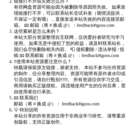
链接打不开或失效怎么办？
有些网盘资源可能会因为被删除等原因而失效。 如果发
现链接打不开，可以联系站长尝试补发（视情况提供，
不保证一定有哦），直接发送本站失效的内容连接至邮
箱。 📧 邮箱（将 # 换成 @）：feedback#tgoos.com
这些素材是怎么来的？
本站大部分资源整理自互联网，仅供爱好者研究与学习
使用。 如果无意中侵犯了您的权益，请及时联系站长，
我们会尽快删除相关内容。 📮 侵权删除 / 违法举报 / 投
稿 📧 联系邮箱（将 # 换成 @）：feedback#tgoos.com
‼️使用本站资源要注意什么？
转载请保留原文链接，谢谢支持。 本站不参与任何资源
的制作，仅分享整理内容。 资源可能带有原作者水印或
引流信息，请自行甄别‼️‼️‼️。 所有资源仅供学习交流，
商用请购买正版授权。 因违规使用产生的任何后果，需
由使用者自行承担。
📧 联系我们
邮箱（将 # 换成 @）： feedback#tgoos.com
💡 特别说明
本站分享的所有资源仅用于非商业学习研究。 请尊重原
创版权，支持正版创作。