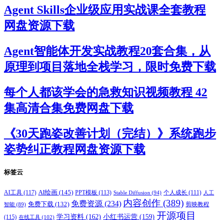
Agent Skills企业级应用实战课全套教程
网盘资源下载
Agent智能体开发实战教程20套合集，从
原理到项目落地全栈学习，限时免费下载
每个人都该学会的急救知识视频教程 42
集高清合集免费网盘下载
《30天跑姿改善计划（完结）》系统跑步
姿势纠正教程网盘资源下载
标签云
AI绘画
(145)
AI工具
(117)
PPT模板
(113)
个人成长
(111)
Stable Diffusion
(94)
人工
内容创作
(389)
免费资源
(234)
免费下载
(132)
剪映教程
智能
(89)
开源项目
学习资料
(162)
小红书运营
(159)
(115)
在线工具
(102)