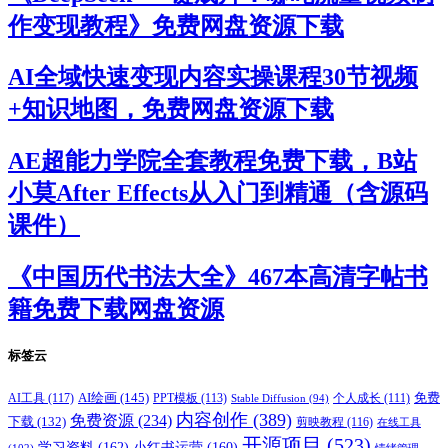
作变现教程》免费网盘资源下载
AI全域快速变现内容实操课程30节视频
+知识地图，免费网盘资源下载
AE超能力学院全套教程免费下载，B站
小莫After Effects从入门到精通（含源码
课件）
《中国历代书法大全》467本高清字帖书
籍免费下载网盘资源
标签云
AI绘画
(145)
AI工具
(117)
PPT模板
(113)
免费
Stable Diffusion
(94)
个人成长
(111)
内容创作
(389)
免费资源
(234)
下载
(132)
剪映教程
(116)
在线工具
开源项目
(523)
学习资料
(162)
小红书运营
(160)
(102)
情绪管理