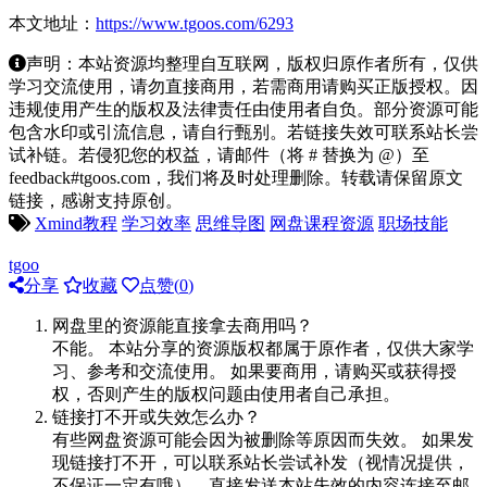
本文地址：
https://www.tgoos.com/6293
声明：本站资源均整理自互联网，版权归原作者所有，仅供
学习交流使用，请勿直接商用，若需商用请购买正版授权。因
违规使用产生的版权及法律责任由使用者自负。部分资源可能
包含水印或引流信息，请自行甄别。若链接失效可联系站长尝
试补链。若侵犯您的权益，请邮件（将 # 替换为 @）至
feedback#tgoos.com，我们将及时处理删除。转载请保留原文
链接，感谢支持原创。
Xmind教程
学习效率
思维导图
网盘课程资源
职场技能
tgoo
分享
收藏
点赞(
0
)
网盘里的资源能直接拿去商用吗？
不能。 本站分享的资源版权都属于原作者，仅供大家学
习、参考和交流使用。 如果要商用，请购买或获得授
权，否则产生的版权问题由使用者自己承担。
链接打不开或失效怎么办？
有些网盘资源可能会因为被删除等原因而失效。 如果发
现链接打不开，可以联系站长尝试补发（视情况提供，
不保证一定有哦），直接发送本站失效的内容连接至邮