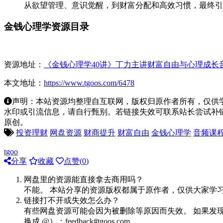
从欲望管理、意识觉醒，到财富分配和高效习惯，最终引
金钱心理学资源目录
资源地址：
《金钱心理学40讲》丁力主讲财富自由与心理成长
本文地址：
https://www.tgoos.com/6478
声明：本站资源均整理自互联网，版权归原作者所有，仅供
水印或引流信息，请自行甄别。若链接失效可联系站长尝试补链。若侵
原创。
投资理财
网盘资源
财商提升
财富自由
金钱心理学
音频课
tgoo
分享
收藏
点赞(
0
)
网盘里的资源能直接拿去商用吗？
不能。 本站分享的资源版权都属于原作者，仅供大家学
链接打不开或失效怎么办？
有些网盘资源可能会因为被删除等原因而失效。 如果发现
换成 @）：feedback#tgoos.com