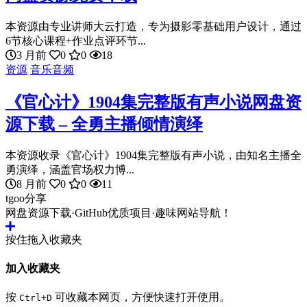
本资源由专业讲师大云打造，专为摄影零基础用户设计，通过
6节核心课程+作业点评环节...
3 月前
0
0
18
资源
音乐音频
《官心计》1904集完整版有声小说网盘资
源下载 – 全勇主播倾情演绎
本资源收录《官心计》1904集完整版有声小说，由知名主播全
勇演绎，涵盖官场权力博...
8 月前
0
0
11
tgoo分享
网盘资源下载·GitHub优质项目·趣味网站导航！
按住拖入收藏夹
加入收藏夹
按
可收藏本网页，方便快速打开使用。
Ctrl+D