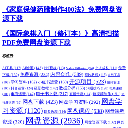
《家庭保健药膳制作400法》免费网盘资
源下载
《国际象棋入门（修订本）》高清扫描
PDF免费网盘资源下载
标签云
AI绘画
(145)
AI工具
(117)
PPT模板
(113)
免费
Stable Diffusion
(94)
个人成长
(111)
内容创作
(389)
免费资源
(234)
下载
(132)
剪映教程
(116)
在线工具
开源项目
(523)
学习资料
(162)
小红书运营
(160)
(102)
情绪管理
摄影教程
(142)
数据分析
(163)
抖音运营
(124)
沟通技巧
(120)
(103)
电商课程
电子书下载
(217)
电商运营
(147)
短视频制作
(151)
直播带货
(114)
(100)
短
网盘学
网盘下载
(423)
网盘学习资料
(292)
视频运营
(99)
习资源
(1120)
网盘课程
(538)
网盘课程
网盘教程
(114)
网盘资源
(2936)
资源
(320)
网盘资源下载
(132)
网页