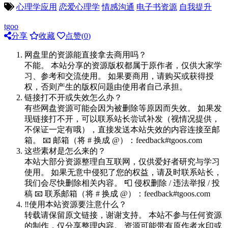
心理学应用
恋爱心理学
情感沟通
电子书资源
自我提升
tgoo
分享
收藏
点赞(
0
)
网盘里的资源能直接拿去商用吗？
不能。 本站分享的资源版权都属于原作者，仅供大家学
习、参考和交流使用。 如果要商用，请购买或获得授
权，否则产生的版权问题由使用者自己承担。
链接打不开或失效怎么办？
有些网盘资源可能会因为被删除等原因而失效。 如果发
现链接打不开，可以联系站长尝试补发（视情况提供，
不保证一定有哦），直接发送本站失效的内容连接至邮
箱。 📧 邮箱（将 # 换成 @）：feedback#tgoos.com
这些素材是怎么来的？
本站大部分资源整理自互联网，仅供爱好者研究与学习
使用。 如果无意中侵犯了您的权益，请及时联系站长，
我们会尽快删除相关内容。 📮 侵权删除 / 违法举报 / 投
稿 📧 联系邮箱（将 # 换成 @）：feedback#tgoos.com
‼️使用本站资源要注意什么？
转载请保留原文链接，谢谢支持。 本站不参与任何资源
的制作，仅分享整理内容。 资源可能带有原作者水印或