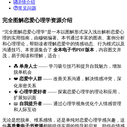
详情介绍
常见问题
完全图解恋爱心理学资源介绍
“完全图解恋爱心理学”是一本以图解形式深入浅出解析恋爱心
理的实用指南，由穆铭编著。本书通过丰富的图表、案例分析
和心理理论，帮助读者理解恋爱中的情感动态、行为模式以及
沟通技巧。本资源集合了
全本电子书PDF版本
，内容图文并
茂，易于阅读和理解，适合：
💑
单身人士
—— 学习吸引技巧和提升自我魅力，增加
脱单机会
❤️
恋爱中人群
—— 改善关系沟通，解决情感冲突，深
化亲密关系
🧠
心理学爱好者
—— 探索恋爱心理学的理论和应用，
扩展知识面
📖
自我提升者
—— 通过心理学视角优化个人情感管理
和人际互动
无论是想脱单、维系感情，还是单纯对恋爱心理学感兴趣，这
份
高质量电子书资源
都能提供实用的指导和启发，助你在情感