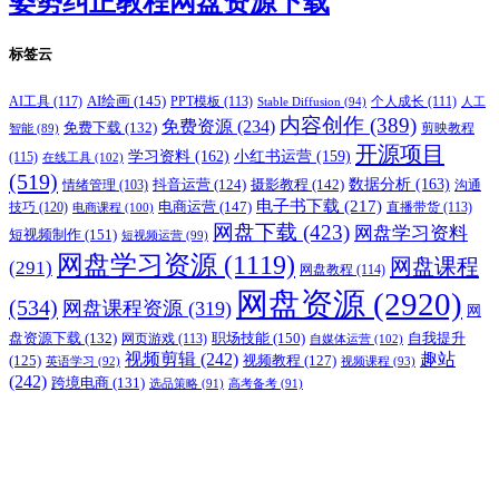
姿势纠正教程网盘资源下载
标签云
AI绘画
(145)
AI工具
(117)
PPT模板
(113)
个人成长
(111)
Stable Diffusion
(94)
人工
内容创作
(389)
免费资源
(234)
免费下载
(132)
剪映教程
智能
(89)
开源项目
学习资料
(162)
小红书运营
(159)
(115)
在线工具
(102)
(519)
摄影教程
(142)
数据分析
(163)
抖音运营
(124)
沟通
情绪管理
(103)
电子书下载
(217)
电商运营
(147)
技巧
(120)
直播带货
(113)
电商课程
(100)
网盘下载
(423)
网盘学习资料
短视频制作
(151)
短视频运营
(99)
网盘学习资源
(1119)
网盘课程
(291)
网盘教程
(114)
网盘资源
(2920)
(534)
网盘课程资源
(319)
网
职场技能
(150)
盘资源下载
(132)
网页游戏
(113)
自我提升
自媒体运营
(102)
视频剪辑
(242)
趣站
(125)
视频教程
(127)
英语学习
(92)
视频课程
(93)
(242)
跨境电商
(131)
选品策略
(91)
高考备考
(91)