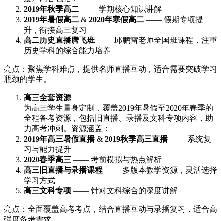
2019年秋季高二
—— 学期核心知识讲解
2019年暑假高二
&
2020年寒假高二
—— 假期专项提
升，衔接高三复习
高二历史直播腾飞班
—— 邱鹏雷老师全国班课程，注重
历史学科的综合能力培养
亮点：聚焦学科难点，提供名师直播互动，适合需要突破学习
瓶颈的学生。
高三全套资源
为高三学生量身定制，覆盖2019年暑假至2020年春季的
全程备考资源，包括旧直播、录播及文科专项内容，助
力高考冲刺。资源涵盖：
2019年高三暑假直播
&
2019秋季高三直播
—— 系统复
习与能力提升
2020春季高三
—— 考前模拟与热点解析
高三旧直播与录播课程
—— 多版本教学资源，灵活选择
学习方式
高三文科专项
—— 针对文科综合的深度讲解
亮点：全面覆盖高考考点，结合直播互动与录播复习，适合高
强度备考需求。