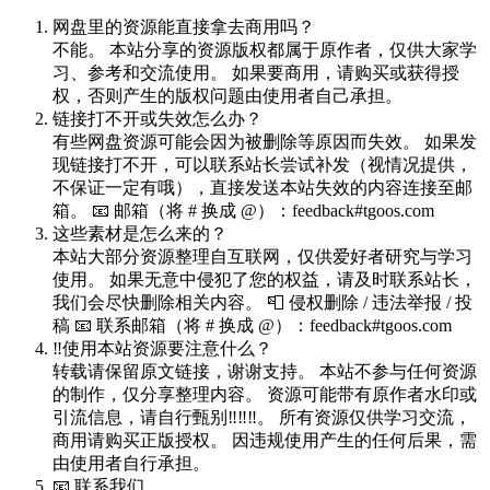
网盘里的资源能直接拿去商用吗？
不能。 本站分享的资源版权都属于原作者，仅供大家学
习、参考和交流使用。 如果要商用，请购买或获得授
权，否则产生的版权问题由使用者自己承担。
链接打不开或失效怎么办？
有些网盘资源可能会因为被删除等原因而失效。 如果发
现链接打不开，可以联系站长尝试补发（视情况提供，
不保证一定有哦），直接发送本站失效的内容连接至邮
箱。 📧 邮箱（将 # 换成 @）：feedback#tgoos.com
这些素材是怎么来的？
本站大部分资源整理自互联网，仅供爱好者研究与学习
使用。 如果无意中侵犯了您的权益，请及时联系站长，
我们会尽快删除相关内容。 📮 侵权删除 / 违法举报 / 投
稿 📧 联系邮箱（将 # 换成 @）：feedback#tgoos.com
‼️使用本站资源要注意什么？
转载请保留原文链接，谢谢支持。 本站不参与任何资源
的制作，仅分享整理内容。 资源可能带有原作者水印或
引流信息，请自行甄别‼️‼️‼️。 所有资源仅供学习交流，
商用请购买正版授权。 因违规使用产生的任何后果，需
由使用者自行承担。
📧 联系我们