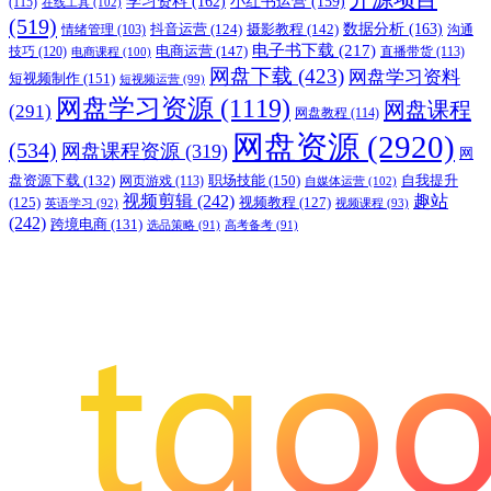
学习资料
(162)
小红书运营
(159)
(115)
在线工具
(102)
(519)
摄影教程
(142)
数据分析
(163)
抖音运营
(124)
沟通
情绪管理
(103)
电子书下载
(217)
电商运营
(147)
技巧
(120)
直播带货
(113)
电商课程
(100)
网盘下载
(423)
网盘学习资料
短视频制作
(151)
短视频运营
(99)
网盘学习资源
(1119)
网盘课程
(291)
网盘教程
(114)
网盘资源
(2920)
(534)
网盘课程资源
(319)
网
职场技能
(150)
盘资源下载
(132)
网页游戏
(113)
自我提升
自媒体运营
(102)
视频剪辑
(242)
趣站
(125)
视频教程
(127)
英语学习
(92)
视频课程
(93)
(242)
跨境电商
(131)
选品策略
(91)
高考备考
(91)