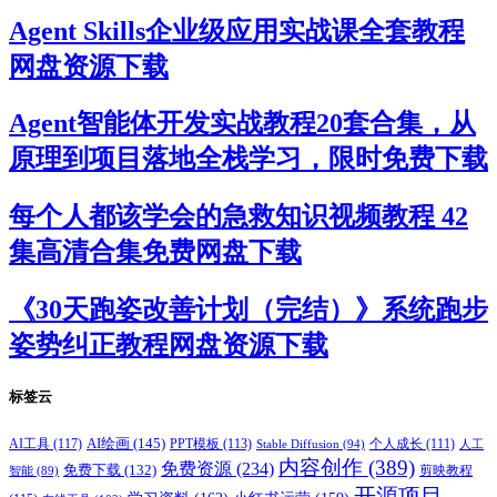
Agent Skills企业级应用实战课全套教程
网盘资源下载
Agent智能体开发实战教程20套合集，从
原理到项目落地全栈学习，限时免费下载
每个人都该学会的急救知识视频教程 42
集高清合集免费网盘下载
《30天跑姿改善计划（完结）》系统跑步
姿势纠正教程网盘资源下载
标签云
AI绘画
(145)
AI工具
(117)
PPT模板
(113)
个人成长
(111)
Stable Diffusion
(94)
人工
内容创作
(389)
免费资源
(234)
免费下载
(132)
剪映教程
智能
(89)
开源项目