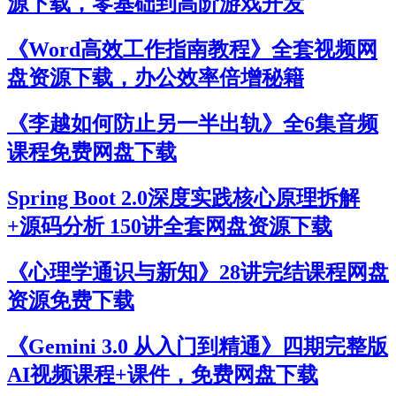
源下载，零基础到高阶游戏开发
《Word高效工作指南教程》全套视频网
盘资源下载，办公效率倍增秘籍
《李越如何防止另一半出轨》全6集音频
课程免费网盘下载
Spring Boot 2.0深度实践核心原理拆解
+源码分析 150讲全套网盘资源下载
《心理学通识与新知》28讲完结课程网盘
资源免费下载
《Gemini 3.0 从入门到精通》四期完整版
AI视频课程+课件，免费网盘下载