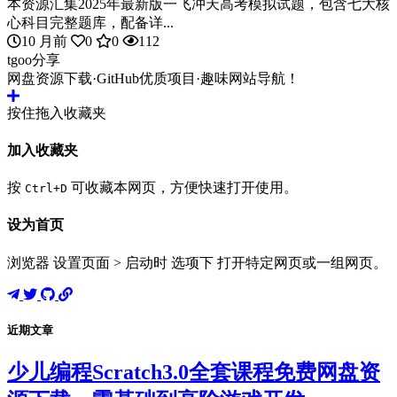
本资源汇集2025年最新版一飞冲天高考模拟试题，包含七大核
心科目完整题库，配备详...
10 月前
0
0
112
tgoo分享
网盘资源下载·GitHub优质项目·趣味网站导航！
按住拖入收藏夹
加入收藏夹
按
可收藏本网页，方便快速打开使用。
Ctrl+D
设为首页
浏览器 设置页面 > 启动时 选项下 打开特定网页或一组网页。
近期文章
少儿编程Scratch3.0全套课程免费网盘资