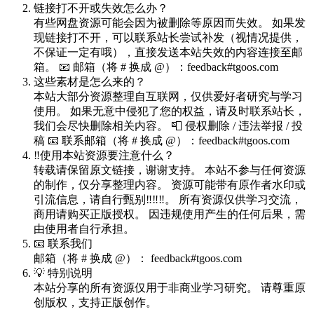
链接打不开或失效怎么办？
有些网盘资源可能会因为被删除等原因而失效。 如果发
现链接打不开，可以联系站长尝试补发（视情况提供，
不保证一定有哦），直接发送本站失效的内容连接至邮
箱。 📧 邮箱（将 # 换成 @）：feedback#tgoos.com
这些素材是怎么来的？
本站大部分资源整理自互联网，仅供爱好者研究与学习
使用。 如果无意中侵犯了您的权益，请及时联系站长，
我们会尽快删除相关内容。 📮 侵权删除 / 违法举报 / 投
稿 📧 联系邮箱（将 # 换成 @）：feedback#tgoos.com
‼️使用本站资源要注意什么？
转载请保留原文链接，谢谢支持。 本站不参与任何资源
的制作，仅分享整理内容。 资源可能带有原作者水印或
引流信息，请自行甄别‼️‼️‼️。 所有资源仅供学习交流，
商用请购买正版授权。 因违规使用产生的任何后果，需
由使用者自行承担。
📧 联系我们
邮箱（将 # 换成 @）： feedback#tgoos.com
💡 特别说明
本站分享的所有资源仅用于非商业学习研究。 请尊重原
创版权，支持正版创作。