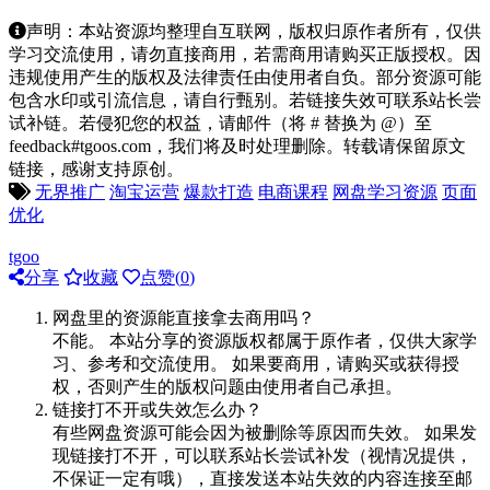
声明：本站资源均整理自互联网，版权归原作者所有，仅供
学习交流使用，请勿直接商用，若需商用请购买正版授权。因
违规使用产生的版权及法律责任由使用者自负。部分资源可能
包含水印或引流信息，请自行甄别。若链接失效可联系站长尝
试补链。若侵犯您的权益，请邮件（将 # 替换为 @）至
feedback#tgoos.com，我们将及时处理删除。转载请保留原文
链接，感谢支持原创。
无界推广
淘宝运营
爆款打造
电商课程
网盘学习资源
页面
优化
tgoo
分享
收藏
点赞(
0
)
网盘里的资源能直接拿去商用吗？
不能。 本站分享的资源版权都属于原作者，仅供大家学
习、参考和交流使用。 如果要商用，请购买或获得授
权，否则产生的版权问题由使用者自己承担。
链接打不开或失效怎么办？
有些网盘资源可能会因为被删除等原因而失效。 如果发
现链接打不开，可以联系站长尝试补发（视情况提供，
不保证一定有哦），直接发送本站失效的内容连接至邮