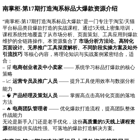
南掌柜-第17期打造淘系标品大爆款资源介绍
“南掌柜-第17期打造淘系标品大爆款”是一门专注于淘宝/天猫
平台标品类目爆款打造的实战课程。通过5天线上密集培训，
课程系统性地覆盖了从市场分析、页面策划、工具应用到爆款
维护的全链路操作。本资源集合了
市场分析方法论、高转化
页面设计、无界推广工具深度解析、不同阶段实操方案及站外
引流技巧
等核心内容，将理论知识与实战案例紧密结合，适
合：
– 🛒
电商创业者及中小卖家
—— 系统学习标品打爆款的核心
策略
– 📈
运营专员及推广人员
—— 提升工具使用效率与数据分析
能力
– 🧠
产品经理及策划人员
—— 掌握高点击高转化页面的落地
方法
– 🔥
电商团队管理者
—— 优化爆款打造流程，提高团队整体
作战能力
无论是新手入门还是老手优化，这份
高质量的5天线上课程资
源
都能提供实战性强、可落地的爆款打造解决方案。