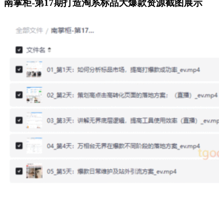
南掌柜-第17期打造淘系标品大爆款资源截图展示