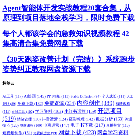
Agent智能体开发实战教程20套合集，从
原理到项目落地全栈学习，限时免费下载
每个人都该学会的急救知识视频教程 42
集高清合集免费网盘下载
《30天跑姿改善计划（完结）》系统跑步
姿势纠正教程网盘资源下载
标签云
AI绘画
(145)
AI工具
(117)
PPT模板
(113)
个人成长
(111)
Stable Diffusion
(94)
人工
内容创作
(389)
免费资源
(234)
免费下载
(132)
剪映教程
智能
(89)
开源项目
学习资料
(162)
小红书运营
(159)
(115)
在线工具
(102)
(519)
摄影教程
(142)
数据分析
(163)
抖音运营
(124)
沟通
情绪管理
(103)
电子书下载
(217)
电商运营
(147)
技巧
(120)
直播带货
(113)
电商课程
(100)
网盘下载
(423)
网盘学习资料
短视频制作
(151)
短视频运营
(99)