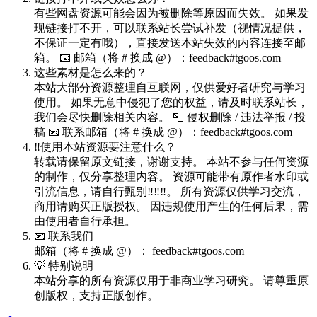
有些网盘资源可能会因为被删除等原因而失效。 如果发
现链接打不开，可以联系站长尝试补发（视情况提供，
不保证一定有哦），直接发送本站失效的内容连接至邮
箱。 📧 邮箱（将 # 换成 @）：feedback#tgoos.com
这些素材是怎么来的？
本站大部分资源整理自互联网，仅供爱好者研究与学习
使用。 如果无意中侵犯了您的权益，请及时联系站长，
我们会尽快删除相关内容。 📮 侵权删除 / 违法举报 / 投
稿 📧 联系邮箱（将 # 换成 @）：feedback#tgoos.com
‼️使用本站资源要注意什么？
转载请保留原文链接，谢谢支持。 本站不参与任何资源
的制作，仅分享整理内容。 资源可能带有原作者水印或
引流信息，请自行甄别‼️‼️‼️。 所有资源仅供学习交流，
商用请购买正版授权。 因违规使用产生的任何后果，需
由使用者自行承担。
📧 联系我们
邮箱（将 # 换成 @）： feedback#tgoos.com
💡 特别说明
本站分享的所有资源仅用于非商业学习研究。 请尊重原
创版权，支持正版创作。