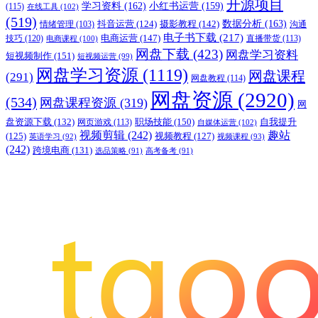
开源项目
学习资料
(162)
小红书运营
(159)
(115)
在线工具
(102)
(519)
摄影教程
(142)
数据分析
(163)
抖音运营
(124)
沟通
情绪管理
(103)
电子书下载
(217)
电商运营
(147)
技巧
(120)
直播带货
(113)
电商课程
(100)
网盘下载
(423)
网盘学习资料
短视频制作
(151)
短视频运营
(99)
网盘学习资源
(1119)
网盘课程
(291)
网盘教程
(114)
网盘资源
(2920)
(534)
网盘课程资源
(319)
网
职场技能
(150)
盘资源下载
(132)
网页游戏
(113)
自我提升
自媒体运营
(102)
视频剪辑
(242)
趣站
(125)
视频教程
(127)
英语学习
(92)
视频课程
(93)
(242)
跨境电商
(131)
选品策略
(91)
高考备考
(91)