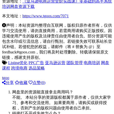
资源地址：
《亚马逊电商运营全阶实战课》零基础到高手系统
培训网盘资源下载
本文地址：
https://www.tgoos.com/7071
声明：本站资源均整理自互联网，版权归原作者所有，仅供
学习交流使用，请勿直接商用，若需商用请购买正版授权。因
违规使用产生的版权及法律责任由使用者自负。部分资源可能
包含水印或引流信息，请自行甄别。若链接失效可联系站长尝
试补链。若侵犯您的权益，请邮件（将 # 替换为 @）至
feedback#tgoos.com，我们将及时处理删除。转载请保留原文
链接，感谢支持原创。
Listing优化
PPC广告
亚马逊运营
团队管理
电商培训
网盘
课程
跨境电商
选品策略
tgoo
分享
收藏
点赞(
0
)
网盘里的资源能直接拿去商用吗？
不能。 本站分享的资源版权都属于原作者，仅供大家学
习、参考和交流使用。 如果要商用，请购买或获得授
权，否则产生的版权问题由使用者自己承担。
链接打不开或失效怎么办？