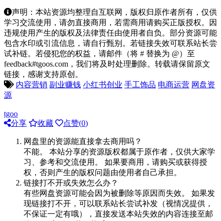
声明：本站资源均整理自互联网，版权归原作者所有，仅供
学习交流使用，请勿直接商用，若需商用请购买正版授权。因
违规使用产生的版权及法律责任由使用者自负。部分资源可能
包含水印或引流信息，请自行甄别。若链接失效可联系站长尝
试补链。若侵犯您的权益，请邮件（将 # 替换为 @）至
feedback#tgoos.com，我们将及时处理删除。转载请保留原文
链接，感谢支持原创。
内容营销
副业赚钱
小红书创业
手工饰品
电商运营
网盘资
源
tgoo
分享
收藏
点赞(
0
)
网盘里的资源能直接拿去商用吗？
不能。 本站分享的资源版权都属于原作者，仅供大家学
习、参考和交流使用。 如果要商用，请购买或获得授
权，否则产生的版权问题由使用者自己承担。
链接打不开或失效怎么办？
有些网盘资源可能会因为被删除等原因而失效。 如果发
现链接打不开，可以联系站长尝试补发（视情况提供，
不保证一定有哦），直接发送本站失效的内容连接至邮