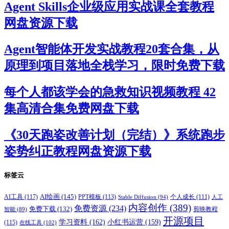
Agent Skills企业级应用实战课全套教程
网盘资源下载
Agent智能体开发实战教程20套合集，从
原理到项目落地全栈学习，限时免费下载
每个人都该学会的急救知识视频教程 42
集高清合集免费网盘下载
《30天跑姿改善计划（完结）》系统跑步
姿势纠正教程网盘资源下载
标签云
AI绘画
(145)
AI工具
(117)
PPT模板
(113)
个人成长
(111)
Stable Diffusion
(94)
人工
内容创作
(389)
免费资源
(234)
免费下载
(132)
剪映教程
智能
(89)
开源项目
学习资料
(162)
小红书运营
(159)
(115)
在线工具
(102)