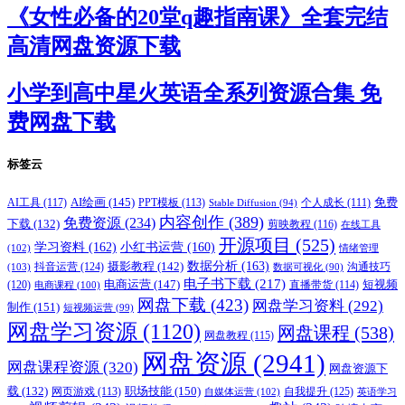
《女性必备的20堂q趣指南课》全套完结
高清网盘资源下载
小学到高中星火英语全系列资源合集 免
费网盘下载
标签云
AI绘画
(145)
AI工具
(117)
PPT模板
(113)
免费
Stable Diffusion
(94)
个人成长
(111)
内容创作
(389)
免费资源
(234)
下载
(132)
剪映教程
(116)
在线工具
开源项目
(525)
学习资料
(162)
小红书运营
(160)
(102)
情绪管理
摄影教程
(142)
数据分析
(163)
抖音运营
(124)
沟通技巧
(103)
数据可视化
(90)
电子书下载
(217)
电商运营
(147)
短视频
(120)
直播带货
(114)
电商课程
(100)
网盘下载
(423)
网盘学习资料
(292)
制作
(151)
短视频运营
(99)
网盘学习资源
(1120)
网盘课程
(538)
网盘教程
(115)
网盘资源
(2941)
网盘课程资源
(320)
网盘资源下
职场技能
(150)
载
(132)
网页游戏
(113)
自我提升
(125)
自媒体运营
(102)
英语学习