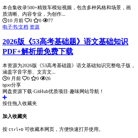
本合集收录500+精致车模短视频，包含多种风格和场景，画
质清晰、内容专业，为创作...
10 月前
0
0
77
电子书/文档
资源
2026版《53高考基础题》语文基础知识
PDF+解析册免费下载
本资源为2026版《53高考基础题》语文基础知识完整电子版，
涵盖字音字形、文言文...
9 月前
0
0
26
tgoo分享
网盘资源下载·GitHub优质项目·趣味网站导航！
按住拖入收藏夹
加入收藏夹
按
可收藏本网页，方便快速打开使用。
Ctrl+D