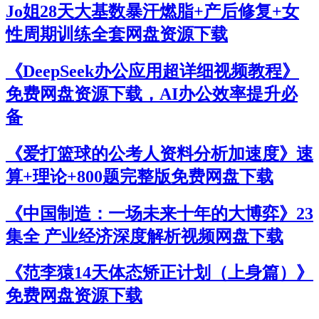
Jo姐28天大基数暴汗燃脂+产后修复+女
性周期训练全套网盘资源下载
《DeepSeek办公应用超详细视频教程》
免费网盘资源下载，AI办公效率提升必
备
《爱打篮球的公考人资料分析加速度》速
算+理论+800题完整版免费网盘下载
《中国制造：一场未来十年的大博弈》23
集全 产业经济深度解析视频网盘下载
《范李猿14天体态矫正计划（上身篇）》
免费网盘资源下载