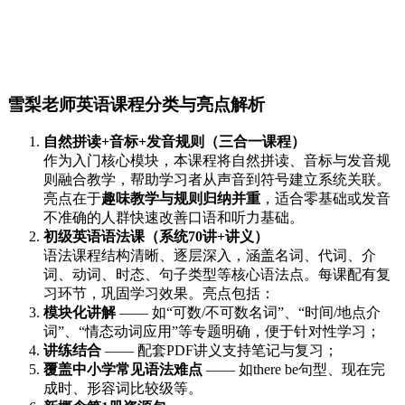
雪梨老师英语课程分类与亮点解析
自然拼读+音标+发音规则（三合一课程）
作为入门核心模块，本课程将自然拼读、音标与发音规
则融合教学，帮助学习者从声音到符号建立系统关联。
亮点在于
趣味教学与规则归纳并重
，适合零基础或发音
不准确的人群快速改善口语和听力基础。
初级英语语法课（系统70讲+讲义）
语法课程结构清晰、逐层深入，涵盖名词、代词、介
词、动词、时态、句子类型等核心语法点。每课配有复
习环节，巩固学习效果。亮点包括：
模块化讲解
—— 如“可数/不可数名词”、“时间/地点介
词”、“情态动词应用”等专题明确，便于针对性学习；
讲练结合
—— 配套PDF讲义支持笔记与复习；
覆盖中小学常见语法难点
—— 如there be句型、现在完
成时、形容词比较级等。