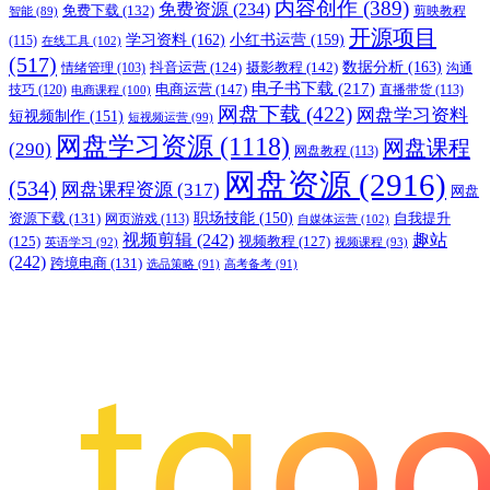
内容创作
(389)
免费资源
(234)
免费下载
(132)
剪映教程
智能
(89)
开源项目
学习资料
(162)
小红书运营
(159)
(115)
在线工具
(102)
(517)
摄影教程
(142)
数据分析
(163)
抖音运营
(124)
沟通
情绪管理
(103)
电子书下载
(217)
电商运营
(147)
技巧
(120)
直播带货
(113)
电商课程
(100)
网盘下载
(422)
网盘学习资料
短视频制作
(151)
短视频运营
(99)
网盘学习资源
(1118)
网盘课程
(290)
网盘教程
(113)
网盘资源
(2916)
(534)
网盘课程资源
(317)
网盘
职场技能
(150)
资源下载
(131)
网页游戏
(113)
自我提升
自媒体运营
(102)
视频剪辑
(242)
趣站
(125)
视频教程
(127)
英语学习
(92)
视频课程
(93)
(242)
跨境电商
(131)
选品策略
(91)
高考备考
(91)