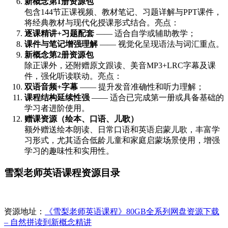
新概念第1册资源包
包含144节正课视频、教材笔记、习题详解与PPT课件，
将经典教材与现代化授课形式结合。亮点：
逐课精讲+习题配套
—— 适合自学或辅助教学；
课件与笔记增强理解
—— 视觉化呈现语法与词汇重点。
新概念第2册资源包
除正课外，还附赠原文跟读、美音MP3+LRC字幕及课
件，强化听读联动。亮点：
双语音频+字幕
—— 提升发音准确性和听力理解；
课程结构延续性强
—— 适合已完成第一册或具备基础的
学习者进阶使用。
赠课资源（绘本、口语、儿歌）
额外赠送绘本朗读、日常口语和英语启蒙儿歌，丰富学
习形式，尤其适合低龄儿童和家庭启蒙场景使用，增强
学习的趣味性和实用性。
雪梨老师英语课程资源目录
资源地址：
《雪梨老师英语课程》80GB全系列网盘资源下载
– 自然拼读到新概念精讲