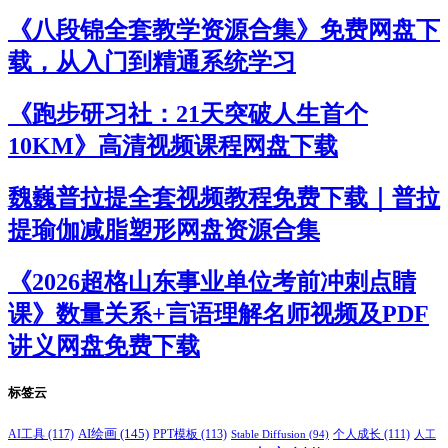
《八段锦全套教学资源合集》免费网盘下
载，从入门到精通系统学习
《跑步研习社：21天突破人生首个
10KM》高清视频课程网盘下载
魏巍普拉提全套视频教程免费下载｜普拉
提瑜伽减脂塑形网盘资源合集
《2026超格山东事业单位考前冲刺点睛
课》数量关系+言语理解名师视频及PDF
讲义网盘免费下载
标签云
AI绘画
(145)
AI工具
(117)
PPT模板
(113)
个人成长
(111)
Stable Diffusion
(94)
人工