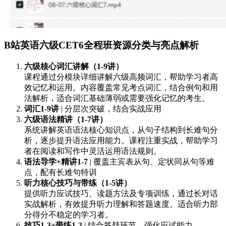
B站英语六级CET6全程班资源分类与亮点解析
六级核心词汇讲解（1-9讲）
课程通过分模块详细讲解六级高频词汇，帮助学习者高
效记忆和运用。内容覆盖常见考点词汇，结合例句和用
法解析，适合词汇基础薄弱或需要强化记忆的考生。
词汇1-9讲
| 分层次突破，结合实战应用
六级语法精讲（1-7讲）
系统讲解英语语法核心知识点，从句子结构到长难句分
析，逐步提升语法应用能力。课程注重实战，帮助学习
者在阅读和写作中灵活运用语法规则。
语法导学+精讲1-7
| 覆盖主宾表从句、定状同从句等难
点，配有长难句特训
听力核心技巧与带练（1-5讲）
提供听力应试技巧、读题方法及专项训练，通过长对话
实战解析，有效提升听力理解和答题速度。适合听力部
分得分不稳定的学习者。
技巧1-3+带练1-2
| 结合答疑环节，强化应试能力