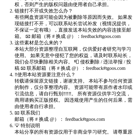
权，否则产生的版权问题由使用者自己承担。
链接打不开或失效怎么办？
有些网盘资源可能会因为被删除等原因而失效。 如果发
现链接打不开，可以联系站长尝试补发（视情况提供，
不保证一定有哦），直接发送本站失效的内容连接至邮
箱。 📧 邮箱（将 # 换成 @）：feedback#tgoos.com
这些素材是怎么来的？
本站大部分资源整理自互联网，仅供爱好者研究与学习
使用。 如果无意中侵犯了您的权益，请及时联系站长，
我们会尽快删除相关内容。 📮 侵权删除 / 违法举报 / 投
稿 📧 联系邮箱（将 # 换成 @）：feedback#tgoos.com
‼️使用本站资源要注意什么？
转载请保留原文链接，谢谢支持。 本站不参与任何资源
的制作，仅分享整理内容。 资源可能带有原作者水印或
引流信息，请自行甄别‼️‼️‼️。 所有资源仅供学习交流，
商用请购买正版授权。 因违规使用产生的任何后果，需
由使用者自行承担。
📧 联系我们
邮箱（将 # 换成 @）： feedback#tgoos.com
💡 特别说明
本站分享的所有资源仅用于非商业学习研究。 请尊重原