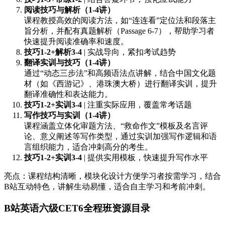
阅读技巧与解析（1-4讲）
课程教授高效的阅读方法，如“连连看”定位法和段落主
旨分析，并配有真题解析（Passage 6-7），帮助学习者
快速提升阅读准确率和速度。
技巧1-2+解析3-4
| 实战导向，紧扣考试趋势
翻译实训与技巧（1-4讲）
通过“动态三步法”和高频语法点讲解，结合中国文化题
材（如《西游记》、港珠澳大桥）进行翻译实训，提升
翻译准确性和表达能力。
技巧1-2+实训3-4
| 注重实际应用，覆盖常考话题
写作技巧与实训（1-4讲）
课程涵盖立体化审题方法、“救命作文”模板及名言评
论、意义阐述等写作类型，通过实训加强写作逻辑和语
言组织能力，适合冲刺高分的考生。
技巧1-2+实训3-4
| 提供实用模板，快速提升写作水平
亮点：课程结构清晰，模块化设计方便学习者按需学习，结合
B站互动特色，讲解生动易懂，适合自主学习和考前冲刺。
B站英语六级CET6全程班资源目录