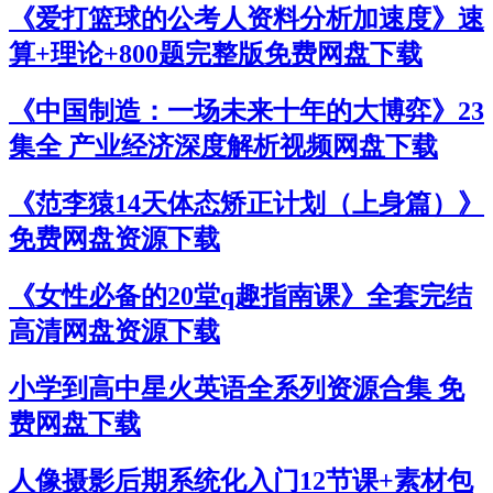
《爱打篮球的公考人资料分析加速度》速
算+理论+800题完整版免费网盘下载
《中国制造：一场未来十年的大博弈》23
集全 产业经济深度解析视频网盘下载
《范李猿14天体态矫正计划（上身篇）》
免费网盘资源下载
《女性必备的20堂q趣指南课》全套完结
高清网盘资源下载
小学到高中星火英语全系列资源合集 免
费网盘下载
人像摄影后期系统化入门12节课+素材包