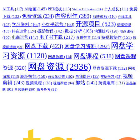
AI绘画
(145)
AI工具
(117)
PPT模板
(113)
免费
Stable Diffusion
(94)
个人成长
(111)
内容创作
(389)
免费资源
(234)
下载
(132)
剪映教程
(116)
在线工具
开源项目
(523)
学习资料
(162)
小红书运营
(160)
(102)
情绪管理
摄影教程
(142)
数据分析
(163)
抖音运营
(124)
沟通技巧
(120)
(103)
电商课程
电子书下载
(217)
电商运营
(147)
短视频制作
(151)
直播带货
(114)
(100)
短
网盘学
网盘下载
(423)
网盘学习资料
(292)
视频运营
(99)
习资源
(1120)
网盘课程
(538)
网盘课程
网盘教程
(114)
网盘资源
(2936)
资源
(320)
网盘资源下载
(132)
网页
视频
职场技能
(150)
游戏
(113)
自我提升
(125)
自媒体运营
(102)
英语学习
(92)
剪辑
(243)
趣站
(242)
视频教程
(128)
跨境电商
(131)
视频课程
(94)
选品策
略
(91)
音频课程
(90)
高考备考
(91)