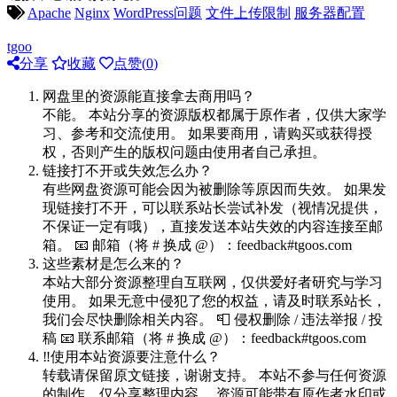
Apache
Nginx
WordPress问题
文件上传限制
服务器配置
tgoo
分享
收藏
点赞(
0
)
网盘里的资源能直接拿去商用吗？
不能。 本站分享的资源版权都属于原作者，仅供大家学
习、参考和交流使用。 如果要商用，请购买或获得授
权，否则产生的版权问题由使用者自己承担。
链接打不开或失效怎么办？
有些网盘资源可能会因为被删除等原因而失效。 如果发
现链接打不开，可以联系站长尝试补发（视情况提供，
不保证一定有哦），直接发送本站失效的内容连接至邮
箱。 📧 邮箱（将 # 换成 @）：feedback#tgoos.com
这些素材是怎么来的？
本站大部分资源整理自互联网，仅供爱好者研究与学习
使用。 如果无意中侵犯了您的权益，请及时联系站长，
我们会尽快删除相关内容。 📮 侵权删除 / 违法举报 / 投
稿 📧 联系邮箱（将 # 换成 @）：feedback#tgoos.com
‼️使用本站资源要注意什么？
转载请保留原文链接，谢谢支持。 本站不参与任何资源
的制作，仅分享整理内容。 资源可能带有原作者水印或