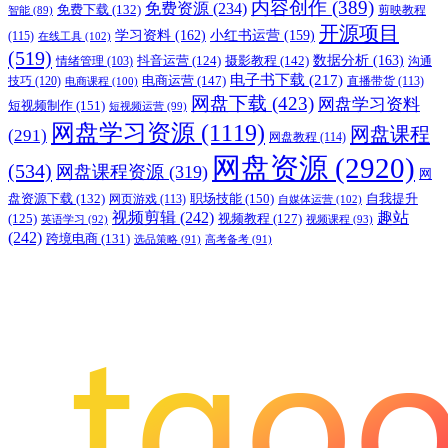
内容创作
(389)
免费资源
(234)
免费下载
(132)
剪映教程
智能
(89)
开源项目
学习资料
(162)
小红书运营
(159)
(115)
在线工具
(102)
(519)
摄影教程
(142)
数据分析
(163)
抖音运营
(124)
沟通
情绪管理
(103)
电子书下载
(217)
电商运营
(147)
技巧
(120)
直播带货
(113)
电商课程
(100)
网盘下载
(423)
网盘学习资料
短视频制作
(151)
短视频运营
(99)
网盘学习资源
(1119)
网盘课程
(291)
网盘教程
(114)
网盘资源
(2920)
(534)
网盘课程资源
(319)
网
职场技能
(150)
盘资源下载
(132)
网页游戏
(113)
自我提升
自媒体运营
(102)
视频剪辑
(242)
趣站
(125)
视频教程
(127)
英语学习
(92)
视频课程
(93)
(242)
跨境电商
(131)
选品策略
(91)
高考备考
(91)