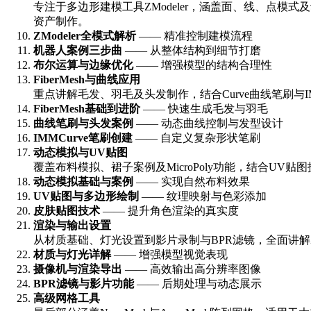
专注于多边形建模工具ZModeler，涵盖面、线、点
资产制作。
ZModeler全模式解析
—— 精准控制建模流程
机器人案例三步曲
—— 从整体结构到细节打磨
布尔运算与边缘优化
—— 增强模型的结构合理性
FiberMesh与曲线应用
重点讲解毛发、羽毛及头发制作，结合Curve曲线笔刷与I
FiberMesh基础到进阶
—— 快速生成毛发与羽毛
曲线笔刷与头发案例
—— 动态曲线控制与发型设计
IMMCurve笔刷创建
—— 自定义复杂形状笔刷
动态模拟与UV贴图
覆盖布料模拟、裙子案例及MicroPoly功能，结合
动态模拟基础与案例
—— 实现自然布料效果
UV贴图与多边形绘制
—— 纹理映射与色彩添加
皮肤贴图技术
—— 提升角色渲染的真实度
渲染与输出设置
从材质基础、灯光设置到影片录制与BPR滤镜，全面讲解
材质与灯光详解
—— 增强模型视觉表现
摄像机与渲染导出
—— 高效输出高分辨率图像
BPR滤镜与影片功能
—— 后期处理与动态展示
高级网格工具