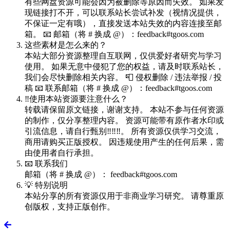
有些网盘资源可能会因为被删除等原因而失效。 如果发
现链接打不开，可以联系站长尝试补发（视情况提供，
不保证一定有哦），直接发送本站失效的内容连接至邮
箱。 📧 邮箱（将 # 换成 @）：feedback#tgoos.com
这些素材是怎么来的？
本站大部分资源整理自互联网，仅供爱好者研究与学习
使用。 如果无意中侵犯了您的权益，请及时联系站长，
我们会尽快删除相关内容。 📮 侵权删除 / 违法举报 / 投
稿 📧 联系邮箱（将 # 换成 @）：feedback#tgoos.com
‼️使用本站资源要注意什么？
转载请保留原文链接，谢谢支持。 本站不参与任何资源
的制作，仅分享整理内容。 资源可能带有原作者水印或
引流信息，请自行甄别‼️‼️‼️。 所有资源仅供学习交流，
商用请购买正版授权。 因违规使用产生的任何后果，需
由使用者自行承担。
📧 联系我们
邮箱（将 # 换成 @）： feedback#tgoos.com
💡 特别说明
本站分享的所有资源仅用于非商业学习研究。 请尊重原
创版权，支持正版创作。