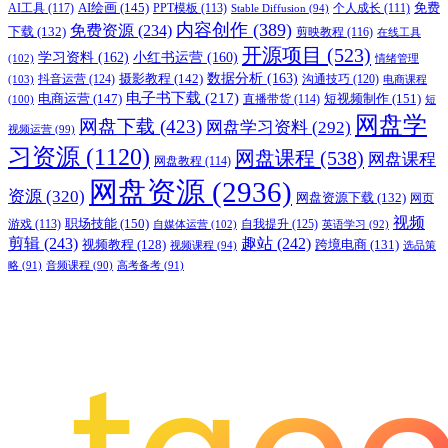
AI绘画
(145)
AI工具
(117)
PPT模板
(113)
免费
Stable Diffusion
(94)
个人成长
(111)
内容创作
(389)
免费资源
(234)
下载
(132)
剪映教程
(116)
在线工具
开源项目
(523)
学习资料
(162)
小红书运营
(160)
(102)
情绪管理
摄影教程
(142)
数据分析
(163)
抖音运营
(124)
沟通技巧
(120)
(103)
电商课程
电子书下载
(217)
电商运营
(147)
短视频制作
(151)
直播带货
(114)
(100)
短
网盘学
网盘下载
(423)
网盘学习资料
(292)
视频运营
(99)
习资源
(1120)
网盘课程
(538)
网盘课程
网盘教程
(114)
网盘资源
(2936)
资源
(320)
网盘资源下载
(132)
网页
视频
职场技能
(150)
游戏
(113)
自我提升
(125)
自媒体运营
(102)
英语学习
(92)
剪辑
(243)
趣站
(242)
视频教程
(128)
跨境电商
(131)
视频课程
(94)
选品策
略
(91)
音频课程
(90)
高考备考
(91)