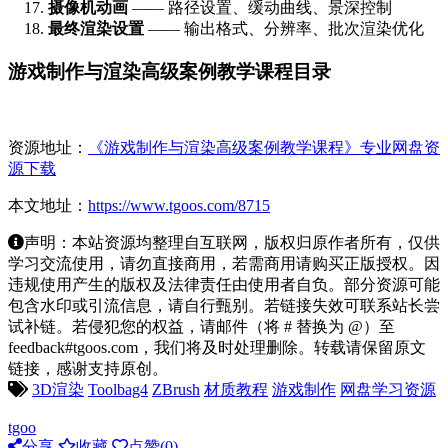
摄像机动画
—— 路径设置、缓动曲线、景深控制
最终渲染设置
—— 输出格式、分辨率、批次渲染优化
游戏制作与渲染高级案例教学课程目录
资源地址：
《游戏制作与渲染高级案例教学课程》专业网盘资
源下载
本文地址：
https://www.tgoos.com/8715
声明：本站资源均整理自互联网，版权归原作者所有，仅供
学习交流使用，请勿直接商用，若需商用请购买正版授权。因
违规使用产生的版权及法律责任由使用者自负。部分资源可能
包含水印或引流信息，请自行甄别。若链接失效可联系站长尝
试补链。若侵犯您的权益，请邮件（将 # 替换为 @）至
feedback#tgoos.com，我们将及时处理删除。转载请保留原文
链接，感谢支持原创。
3D渲染
Toolbag4
ZBrush
材质教程
游戏制作
网盘学习资源
tgoo
分享
收藏
点赞(
0
)