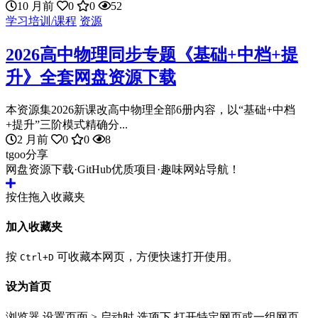
10 月前
0
0
52
学习培训/课程
资源
2026高中物理同步专题《基础+中档+提
升》全套网盘资源下载
本资源集2026新课改高中物理全部6册内容，以“基础+中档
+提升”三阶模式精确分...
2 月前
0
0
8
tgoo分享
网盘资源下载·GitHub优质项目·趣味网站导航！
按住拖入收藏夹
加入收藏夹
按
可收藏本网页，方便快速打开使用。
Ctrl+D
设为首页
浏览器 设置页面 > 启动时 选项下 打开特定网页或一组网页。