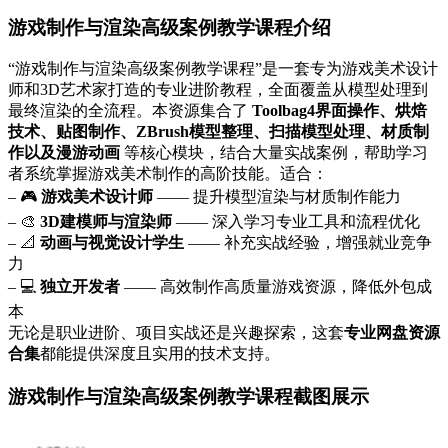
游戏制作与渲染高级案例教学课程介绍
“游戏制作与渲染高级案例教学课程”是一套专为游戏美术设计
师和3D艺术家打造的专业进阶教程，全面覆盖从模型处理到
最终渲染的全流程。本资源集合了
Toolbag4界面操作、烘焙
技术、贴图制作、ZBrush模型整理、扫描模型处理、材质制
作以及漫游动画
等核心模块，结合大量实战案例，帮助学习
者系统掌握游戏美术制作的高阶技能。适合：
– 🎮
游戏美术设计师
—— 提升模型渲染与材质制作能力
– 🎨
3D建模师与渲染师
—— 深入学习专业工具和流程优化
– 📐
动画与视觉设计学生
—— 补充实战经验，增强就业竞争
力
– 💻
独立开发者
—— 高效制作高质量游戏资源，降低外包成
本
无论是职业进阶、项目实战还是兴趣探索，这套
专业网盘资源
合集
都能提供深度且实用的技术支持。
游戏制作与渲染高级案例教学课程截图展示