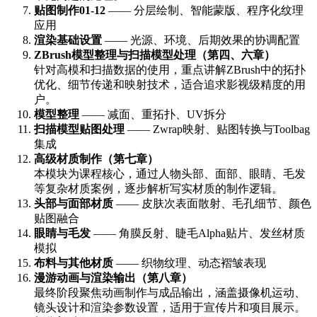
贴图制作01-12
—— 分层绘制、智能蒙版、程序化纹理
应用
渲染基础设置
—— 光源、环境、后期效果的协调配置
ZBrush模型整理与扫描模型处理（第四、六章）
针对高模和扫描数据的使用，重点讲解ZBrush中的拓扑
优化、细节传递和映射技术，适合追求影视级精度的用
户。
模型整理
—— 减面、重拓扑、UV拆分
扫描模型贴图处理
—— Zwrap映射、贴图转换与Toolbag
集成
高级材质制作（第七章）
本模块为课程核心，通过人物头部、面部、眼睛、毛发
等复杂材质案例，逐步解析写实材质的制作逻辑。
头部与面部材质
—— 皮肤次表面散射、毛孔细节、颜色
贴图融合
眼睛与毛发
—— 角膜反射、睫毛Alpha贴片、发丝材质
模拟
布料与其他材质
—— 织物纹理、动态褶皱表现
漫游动画与渲染输出（第八章）
最终阶段聚焦动画制作与成品输出，涵盖摄像机运动、
镜头设计和渲染参数设置，适用于宣传片和项目展示。