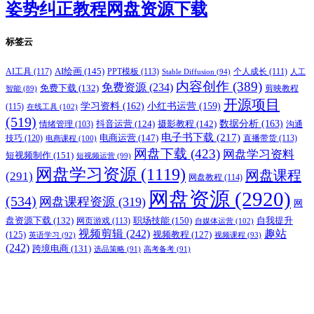
姿势纠正教程网盘资源下载
标签云
AI绘画
(145)
AI工具
(117)
PPT模板
(113)
个人成长
(111)
Stable Diffusion
(94)
人工
内容创作
(389)
免费资源
(234)
免费下载
(132)
剪映教程
智能
(89)
开源项目
学习资料
(162)
小红书运营
(159)
(115)
在线工具
(102)
(519)
摄影教程
(142)
数据分析
(163)
抖音运营
(124)
沟通
情绪管理
(103)
电子书下载
(217)
电商运营
(147)
技巧
(120)
直播带货
(113)
电商课程
(100)
网盘下载
(423)
网盘学习资料
短视频制作
(151)
短视频运营
(99)
网盘学习资源
(1119)
网盘课程
(291)
网盘教程
(114)
网盘资源
(2920)
(534)
网盘课程资源
(319)
网
职场技能
(150)
盘资源下载
(132)
网页游戏
(113)
自我提升
自媒体运营
(102)
视频剪辑
(242)
趣站
(125)
视频教程
(127)
英语学习
(92)
视频课程
(93)
(242)
跨境电商
(131)
选品策略
(91)
高考备考
(91)