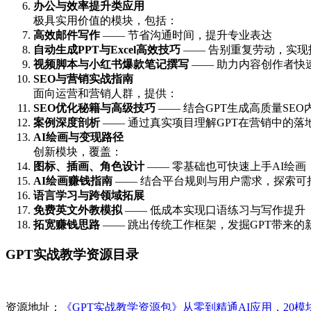
办公与效率提升类应用
极具实用价值的模块，包括：
高效邮件写作
—— 节省沟通时间，提升专业表达
自动生成PPT与Excel高效技巧
—— 告别重复劳动，实现
视频脚本与小红书爆款笔记撰写
—— 助力内容创作者快
SEO与营销实战指南
面向运营和营销人群，提供：
SEO优化秘籍与高级技巧
—— 结合GPT生成高质量SE
案例深度剖析
—— 通过真实项目理解GPT在营销中的落
AI绘画与变现路径
创新模块，覆盖：
图标、插画、角色设计
—— 零基础也可快速上手AI绘画
AI绘画赚钱指南
—— 结合平台规则与用户需求，探索可
语言学习与跨领域拓展
免费英文外教模拟
—— 低成本实现口语练习与写作提升
拓宽赚钱思路
—— 跳出传统工作框架，发掘GPT带来的
GPT实战教学资源目录
资源地址：
《GPT实战教学资源包》从零到精通AI应用，20