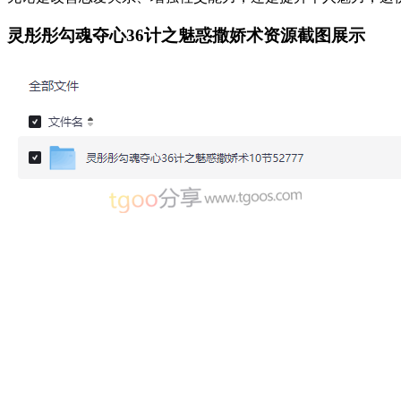
灵彤彤勾魂夺心36计之魅惑撒娇术资源截图展示