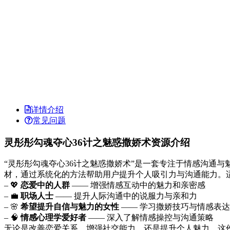
详情介绍
常见问题
灵彤彤勾魂夺心36计之魅惑撒娇术资源介绍
“灵彤彤勾魂夺心36计之魅惑撒娇术”是一套专注于情感沟通
材，通过系统化的方法帮助用户提升个人吸引力与沟通能力。
– 💖
恋爱中的人群
—— 增强情感互动中的魅力和亲密感
– 💼
职场人士
—— 提升人际沟通中的说服力与亲和力
– 🌸
希望提升自信与魅力的女性
—— 学习撒娇技巧与情感表达
– 🧠
情感心理学爱好者
—— 深入了解情感操控与沟通策略
无论是改善恋爱关系、增强社交能力，还是提升个人魅力，这