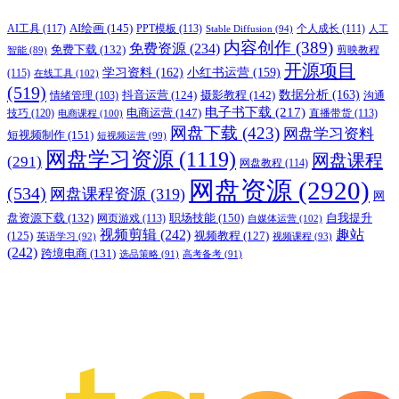
AI绘画
(145)
AI工具
(117)
PPT模板
(113)
个人成长
(111)
Stable Diffusion
(94)
人工
内容创作
(389)
免费资源
(234)
免费下载
(132)
剪映教程
智能
(89)
开源项目
学习资料
(162)
小红书运营
(159)
(115)
在线工具
(102)
(519)
摄影教程
(142)
数据分析
(163)
抖音运营
(124)
沟通
情绪管理
(103)
电子书下载
(217)
电商运营
(147)
技巧
(120)
直播带货
(113)
电商课程
(100)
网盘下载
(423)
网盘学习资料
短视频制作
(151)
短视频运营
(99)
网盘学习资源
(1119)
网盘课程
(291)
网盘教程
(114)
网盘资源
(2920)
(534)
网盘课程资源
(319)
网
职场技能
(150)
盘资源下载
(132)
网页游戏
(113)
自我提升
自媒体运营
(102)
视频剪辑
(242)
趣站
(125)
视频教程
(127)
英语学习
(92)
视频课程
(93)
(242)
跨境电商
(131)
选品策略
(91)
高考备考
(91)