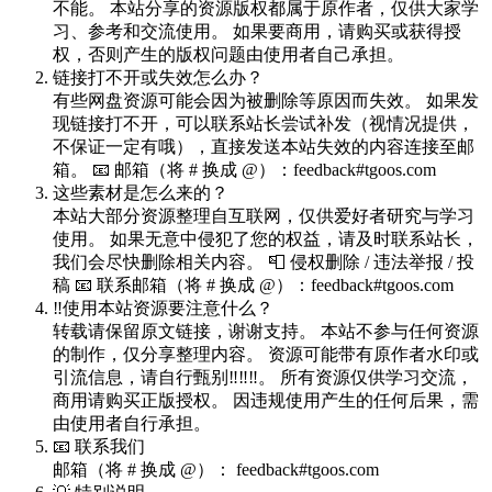
不能。 本站分享的资源版权都属于原作者，仅供大家学
习、参考和交流使用。 如果要商用，请购买或获得授
权，否则产生的版权问题由使用者自己承担。
链接打不开或失效怎么办？
有些网盘资源可能会因为被删除等原因而失效。 如果发
现链接打不开，可以联系站长尝试补发（视情况提供，
不保证一定有哦），直接发送本站失效的内容连接至邮
箱。 📧 邮箱（将 # 换成 @）：feedback#tgoos.com
这些素材是怎么来的？
本站大部分资源整理自互联网，仅供爱好者研究与学习
使用。 如果无意中侵犯了您的权益，请及时联系站长，
我们会尽快删除相关内容。 📮 侵权删除 / 违法举报 / 投
稿 📧 联系邮箱（将 # 换成 @）：feedback#tgoos.com
‼️使用本站资源要注意什么？
转载请保留原文链接，谢谢支持。 本站不参与任何资源
的制作，仅分享整理内容。 资源可能带有原作者水印或
引流信息，请自行甄别‼️‼️‼️。 所有资源仅供学习交流，
商用请购买正版授权。 因违规使用产生的任何后果，需
由使用者自行承担。
📧 联系我们
邮箱（将 # 换成 @）： feedback#tgoos.com