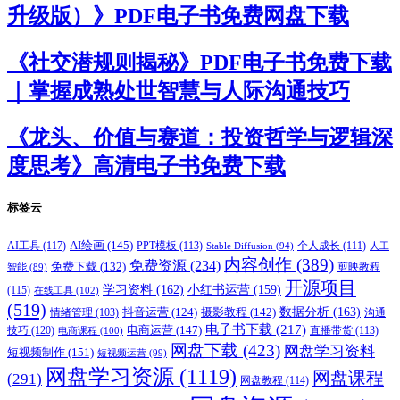
升级版）》PDF电子书免费网盘下载
《社交潜规则揭秘》PDF电子书免费下载
｜掌握成熟处世智慧与人际沟通技巧
《龙头、价值与赛道：投资哲学与逻辑深
度思考》高清电子书免费下载
标签云
AI绘画
(145)
AI工具
(117)
PPT模板
(113)
个人成长
(111)
Stable Diffusion
(94)
人工
内容创作
(389)
免费资源
(234)
免费下载
(132)
剪映教程
智能
(89)
开源项目
学习资料
(162)
小红书运营
(159)
(115)
在线工具
(102)
(519)
摄影教程
(142)
数据分析
(163)
抖音运营
(124)
沟通
情绪管理
(103)
电子书下载
(217)
电商运营
(147)
技巧
(120)
直播带货
(113)
电商课程
(100)
网盘下载
(423)
网盘学习资料
短视频制作
(151)
短视频运营
(99)
网盘学习资源
(1119)
网盘课程
(291)
网盘教程
(114)