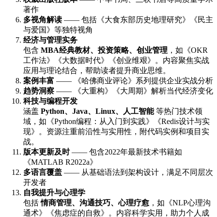
著作
多视角解读
—— 包括《大食东部历史地理研究》《民主
与爱国》等独特视角
经济与管理实务
包含
MBA经典教材、投资策略、创业管理
，如《OKR
工作法》《大数据时代》《创业维艰》。内容聚焦实战
应用与理论结合，帮助读者提升商业思维。
案例丰富
—— 《哈佛商业评论》系列提供企业实战分析
趋势洞察
—— 《大重构》《大周期》解析当代经济变化
科技与编程开发
涵盖
Python、Java、Linux、人工智能
等热门技术领
域，如《Python编程：从入门到实践》《Redis设计与实
现》。资源注重前沿性与实用性，附代码实例和项目实
战。
版本更新及时
—— 包含2022年最新技术书籍如
《MATLAB R2022a》
多语言覆盖
—— 从基础语法到架构设计，满足不同层次
开发者
自我提升与心理学
包括
情商管理、沟通技巧、心理疗愈
，如《NLP心理沟
通术》《焦虑症的自救》。内容科学实用，助力个人成