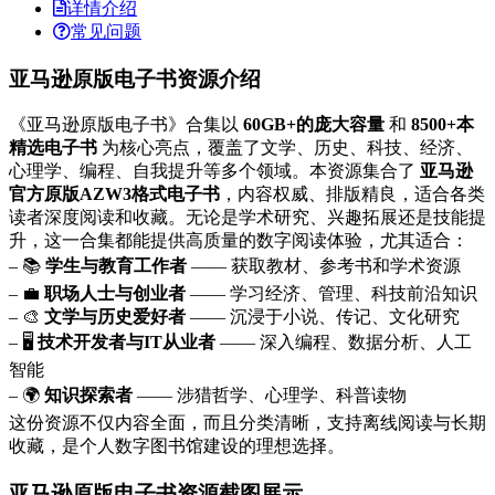
详情介绍
常见问题
亚马逊原版电子书资源介绍
《亚马逊原版电子书》合集以
60GB+的庞大容量
和
8500+本
精选电子书
为核心亮点，覆盖了文学、历史、科技、经济、
心理学、编程、自我提升等多个领域。本资源集合了
亚马逊
官方原版AZW3格式电子书
，内容权威、排版精良，适合各类
读者深度阅读和收藏。无论是学术研究、兴趣拓展还是技能提
升，这一合集都能提供高质量的数字阅读体验，尤其适合：
– 📚
学生与教育工作者
—— 获取教材、参考书和学术资源
– 💼
职场人士与创业者
—— 学习经济、管理、科技前沿知识
– 🎨
文学与历史爱好者
—— 沉浸于小说、传记、文化研究
– 🖥
技术开发者与IT从业者
—— 深入编程、数据分析、人工
智能
– 🌍
知识探索者
—— 涉猎哲学、心理学、科普读物
这份资源不仅内容全面，而且分类清晰，支持离线阅读与长期
收藏，是个人数字图书馆建设的理想选择。
亚马逊原版电子书资源截图展示