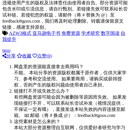
违规使用产生的版权及法律责任由使用者自负。部分资源可能
包含水印或引流信息，请自行甄别。若链接失效可联系站长尝
试补链。若侵犯您的权益，请邮件（将 # 替换为 @）至
feedback#tgoos.com，我们将及时处理删除。转载请保留原文
链接，感谢支持原创。
AZW3格式
亚马逊电子书
免费资源
学术研究
数字阅读
自
我提升
tgoo
分享
收藏
点赞(
0
)
网盘里的资源能直接拿去商用吗？
不能。 本站分享的资源版权都属于原作者，仅供大家学
习、参考和交流使用。 如果要商用，请购买或获得授
权，否则产生的版权问题由使用者自己承担。
链接打不开或失效怎么办？
有些网盘资源可能会因为被删除等原因而失效。 如果发
现链接打不开，可以联系站长尝试补发（视情况提供，
不保证一定有哦），直接发送本站失效的内容连接至邮
箱。 📧 邮箱（将 # 换成 @）：feedback#tgoos.com
这些素材是怎么来的？
本站大部分资源整理自互联网，仅供爱好者研究与学习