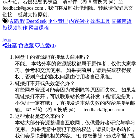
试补链。若侵犯您的权益，请邮件（将 # 替换为 @）至
feedback#tgoos.com，我们将及时处理删除。转载请保留原文
链接，感谢支持原创。
AI教程
DeepSeek
企业管理
内容创业
效率工具
直播带货
短视频制作
网盘课程
tgoo
分享
收藏
点赞(
0
)
网盘里的资源能直接拿去商用吗？
不能。 本站分享的资源版权都属于原作者，仅供大家学
习、参考和交流使用。 如果要商用，请购买或获得授
权，否则产生的版权问题由使用者自己承担。
链接打不开或失效怎么办？
有些网盘资源可能会因为被删除等原因而失效。 如果发
现链接打不开，可以联系站长尝试补发（视情况提供，
不保证一定有哦），直接发送本站失效的内容连接至邮
箱。 📧 邮箱（将 # 换成 @）：feedback#tgoos.com
这些素材是怎么来的？
本站大部分资源整理自互联网，仅供爱好者研究与学习
使用。 如果无意中侵犯了您的权益，请及时联系站长，
我们会尽快删除相关内容。 📮 侵权删除 / 违法举报 / 投