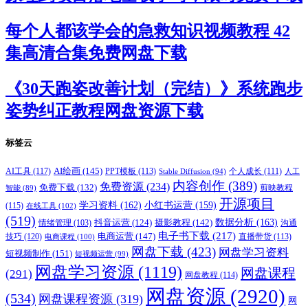
每个人都该学会的急救知识视频教程 42
集高清合集免费网盘下载
《30天跑姿改善计划（完结）》系统跑步
姿势纠正教程网盘资源下载
标签云
AI绘画
(145)
AI工具
(117)
PPT模板
(113)
个人成长
(111)
Stable Diffusion
(94)
人工
内容创作
(389)
免费资源
(234)
免费下载
(132)
剪映教程
智能
(89)
开源项目
学习资料
(162)
小红书运营
(159)
(115)
在线工具
(102)
(519)
摄影教程
(142)
数据分析
(163)
抖音运营
(124)
沟通
情绪管理
(103)
电子书下载
(217)
电商运营
(147)
技巧
(120)
直播带货
(113)
电商课程
(100)
网盘下载
(423)
网盘学习资料
短视频制作
(151)
短视频运营
(99)
网盘学习资源
(1119)
网盘课程
(291)
网盘教程
(114)
网盘资源
(2920)
(534)
网盘课程资源
(319)
网