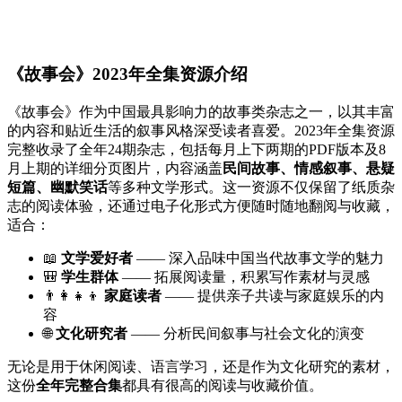
《故事会》2023年全集资源介绍
《故事会》作为中国最具影响力的故事类杂志之一，以其丰富
的内容和贴近生活的叙事风格深受读者喜爱。2023年全集资源
完整收录了全年24期杂志，包括每月上下两期的PDF版本及8
月上期的详细分页图片，内容涵盖
民间故事、情感叙事、悬疑
短篇、幽默笑话
等多种文学形式。这一资源不仅保留了纸质杂
志的阅读体验，还通过电子化形式方便随时随地翻阅与收藏，
适合：
📖
文学爱好者
—— 深入品味中国当代故事文学的魅力
🎒
学生群体
—— 拓展阅读量，积累写作素材与灵感
👨‍👩‍👧‍👦
家庭读者
—— 提供亲子共读与家庭娱乐的内
容
🌐
文化研究者
—— 分析民间叙事与社会文化的演变
无论是用于休闲阅读、语言学习，还是作为文化研究的素材，
这份
全年完整合集
都具有很高的阅读与收藏价值。