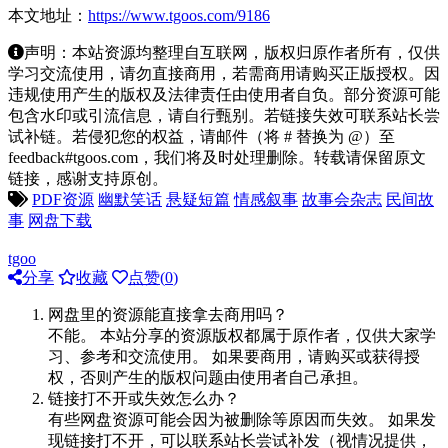
本文地址：
https://www.tgoos.com/9186
声明：本站资源均整理自互联网，版权归原作者所有，仅供
学习交流使用，请勿直接商用，若需商用请购买正版授权。因
违规使用产生的版权及法律责任由使用者自负。部分资源可能
包含水印或引流信息，请自行甄别。若链接失效可联系站长尝
试补链。若侵犯您的权益，请邮件（将 # 替换为 @）至
feedback#tgoos.com，我们将及时处理删除。转载请保留原文
链接，感谢支持原创。
PDF资源
幽默笑话
悬疑短篇
情感叙事
故事会杂志
民间故
事
网盘下载
tgoo
分享
收藏
点赞(
0
)
网盘里的资源能直接拿去商用吗？
不能。 本站分享的资源版权都属于原作者，仅供大家学
习、参考和交流使用。 如果要商用，请购买或获得授
权，否则产生的版权问题由使用者自己承担。
链接打不开或失效怎么办？
有些网盘资源可能会因为被删除等原因而失效。 如果发
现链接打不开，可以联系站长尝试补发（视情况提供，