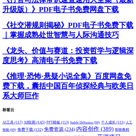
升级版）》PDF电子书免费网盘下载
《社交潜规则揭秘》PDF电子书免费下载
｜掌握成熟处世智慧与人际沟通技巧
《龙头、价值与赛道：投资哲学与逻辑深
度思考》高清电子书免费下载
《推理·恐怖·悬疑小说全集》百度网盘免
费下载，囊括中国百年侦探经典与欧美日
系大师巨作
标签云
AI绘画
(145)
AI工具
(117)
PPT模板
(113)
个人成长
(111)
Stable Diffusion
(94)
人工
内容创作
(389)
免费资源
(234)
免费下载
(132)
剪映教程
智能
(89)