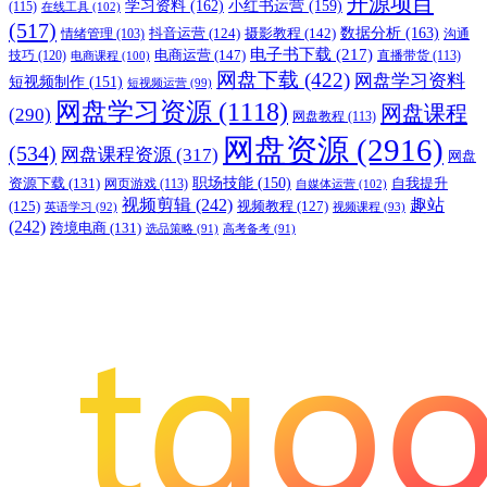
开源项目
学习资料
(162)
小红书运营
(159)
(115)
在线工具
(102)
(517)
摄影教程
(142)
数据分析
(163)
抖音运营
(124)
沟通
情绪管理
(103)
电子书下载
(217)
电商运营
(147)
技巧
(120)
直播带货
(113)
电商课程
(100)
网盘下载
(422)
网盘学习资料
短视频制作
(151)
短视频运营
(99)
网盘学习资源
(1118)
网盘课程
(290)
网盘教程
(113)
网盘资源
(2916)
(534)
网盘课程资源
(317)
网盘
职场技能
(150)
资源下载
(131)
网页游戏
(113)
自我提升
自媒体运营
(102)
视频剪辑
(242)
趣站
(125)
视频教程
(127)
英语学习
(92)
视频课程
(93)
(242)
跨境电商
(131)
选品策略
(91)
高考备考
(91)