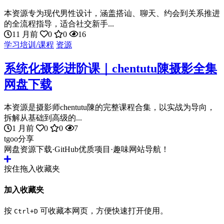
本资源专为现代男性设计，涵盖搭讪、聊天、约会到关系推进
的全流程指导，适合社交新手...
11 月前
0
0
16
学习培训/课程
资源
系统化摄影进阶课｜chentutu陳摄影全集
网盘下载
本资源是摄影师chentutu陳的完整课程合集，以实战为导向，
拆解从基础到高级的...
1 月前
0
0
7
tgoo分享
网盘资源下载·GitHub优质项目·趣味网站导航！
按住拖入收藏夹
加入收藏夹
按
可收藏本网页，方便快速打开使用。
Ctrl+D