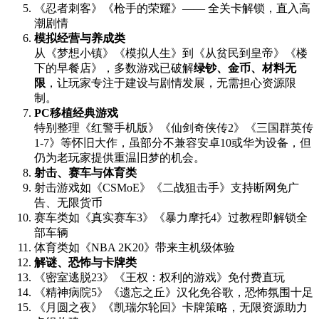
《忍者刺客》《枪手的荣耀》—— 全关卡解锁，直入高
潮剧情
模拟经营与养成类
从《梦想小镇》《模拟人生》到《从贫民到皇帝》《楼
下的早餐店》，多数游戏已破解
绿钞、金币、材料无
限
，让玩家专注于建设与剧情发展，无需担心资源限
制。
PC移植经典游戏
特别整理《红警手机版》《仙剑奇侠传2》《三国群英传
1-7》等怀旧大作，虽部分不兼容安卓10或华为设备，但
仍为老玩家提供重温旧梦的机会。
射击、赛车与体育类
射击游戏如《CSMoE》《二战狙击手》支持断网免广
告、无限货币
赛车类如《真实赛车3》《暴力摩托4》过教程即解锁全
部车辆
体育类如《NBA 2K20》带来主机级体验
解谜、恐怖与卡牌类
《密室逃脱23》《王权：权利的游戏》免付费直玩
《精神病院5》《遗忘之丘》汉化免谷歌，恐怖氛围十足
《月圆之夜》《凯瑞尔轮回》卡牌策略，无限资源助力