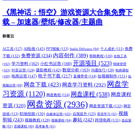
《黑神话：悟空》游戏资源大合集免费下
载 – 加速器/壁纸/修改器/主题曲
标签云
AI绘画
(145)
AI工具
(117)
PPT模板
(113)
免费
Stable Diffusion
(94)
个人成长
(111)
内容创作
(389)
免费资源
(234)
下载
(132)
剪映教程
(116)
在线工具
开源项目
(523)
学习资料
(162)
小红书运营
(160)
(102)
情绪管理
摄影教程
(142)
数据分析
(163)
抖音运营
(124)
沟通技巧
(120)
(103)
电商课程
电子书下载
(217)
电商运营
(147)
短视频制作
(151)
直播带货
(114)
(100)
短
网盘学
网盘下载
(423)
网盘学习资料
(292)
视频运营
(99)
习资源
(1120)
网盘课程
(538)
网盘课程
网盘教程
(114)
网盘资源
(2936)
资源
(320)
网盘资源下载
(132)
网页
视频
职场技能
(150)
游戏
(113)
自我提升
(125)
自媒体运营
(102)
英语学习
(92)
剪辑
(243)
趣站
(242)
视频教程
(128)
跨境电商
(131)
视频课程
(94)
选品策
略
(91)
音频课程
(90)
高考备考
(91)