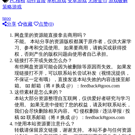
PC移植
动作冒险
单机游戏
安卓游戏
无限金币
游戏破解
策略游戏
tgoo
分享
收藏
点赞(
0
)
网盘里的资源能直接拿去商用吗？
不能。 本站分享的资源版权都属于原作者，仅供大家学
习、参考和交流使用。 如果要商用，请购买或获得授
权，否则产生的版权问题由使用者自己承担。
链接打不开或失效怎么办？
有些网盘资源可能会因为被删除等原因而失效。 如果发
现链接打不开，可以联系站长尝试补发（视情况提供，
不保证一定有哦），直接发送本站失效的内容连接至邮
箱。 📧 邮箱（将 # 换成 @）：feedback#tgoos.com
这些素材是怎么来的？
本站大部分资源整理自互联网，仅供爱好者研究与学习
使用。 如果无意中侵犯了您的权益，请及时联系站长，
我们会尽快删除相关内容。 📮 侵权删除 / 违法举报 / 投
稿 📧 联系邮箱（将 # 换成 @）：feedback#tgoos.com
‼️使用本站资源要注意什么？
转载请保留原文链接，谢谢支持。 本站不参与任何资源