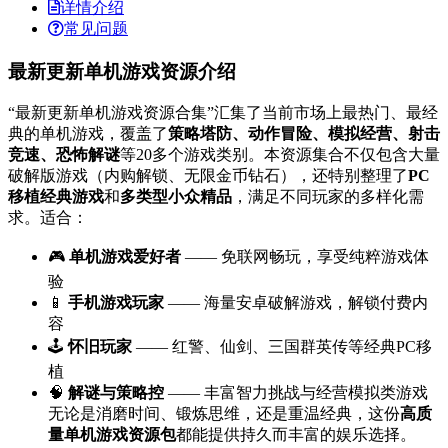
详情介绍
常见问题
最新更新单机游戏资源介绍
“最新更新单机游戏资源合集”汇集了当前市场上最热门、最经
典的单机游戏，覆盖了
策略塔防、动作冒险、模拟经营、射击
竞速、恐怖解谜
等20多个游戏类别。本资源集合不仅包含大量
破解版游戏（内购解锁、无限金币钻石），还特别整理了
PC
移植经典游戏
和
多类型小众精品
，满足不同玩家的多样化需
求。适合：
🎮
单机游戏爱好者
—— 免联网畅玩，享受纯粹游戏体
验
📱
手机游戏玩家
—— 海量安卓破解游戏，解锁付费内
容
🕹️
怀旧玩家
—— 红警、仙剑、三国群英传等经典PC移
植
🧠
解谜与策略控
—— 丰富智力挑战与经营模拟类游戏
无论是消磨时间、锻炼思维，还是重温经典，这份
高质
量单机游戏资源包
都能提供持久而丰富的娱乐选择。