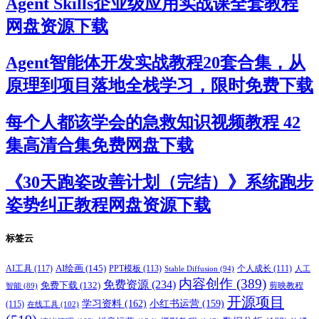
Agent Skills企业级应用实战课全套教程
网盘资源下载
Agent智能体开发实战教程20套合集，从
原理到项目落地全栈学习，限时免费下载
每个人都该学会的急救知识视频教程 42
集高清合集免费网盘下载
《30天跑姿改善计划（完结）》系统跑步
姿势纠正教程网盘资源下载
标签云
AI绘画
(145)
AI工具
(117)
PPT模板
(113)
个人成长
(111)
Stable Diffusion
(94)
人工
内容创作
(389)
免费资源
(234)
免费下载
(132)
剪映教程
智能
(89)
开源项目
学习资料
(162)
小红书运营
(159)
(115)
在线工具
(102)