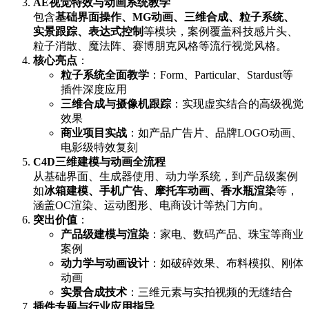
AE视觉特效与动画系统教学
包含
基础界面操作、MG动画、三维合成、粒子系统、
实景跟踪、表达式控制
等模块，案例覆盖科技感片头、
粒子消散、魔法阵、赛博朋克风格等流行视觉风格。
核心亮点
：
粒子系统全面教学
：Form、Particular、Stardust等
插件深度应用
三维合成与摄像机跟踪
：实现虚实结合的高级视觉
效果
商业项目实战
：如产品广告片、品牌LOGO动画、
电影级特效复刻
C4D三维建模与动画全流程
从基础界面、生成器使用、动力学系统，到产品级案例
如
冰箱建模、手机广告、摩托车动画、香水瓶渲染
等，
涵盖OC渲染、运动图形、电商设计等热门方向。
突出价值
：
产品级建模与渲染
：家电、数码产品、珠宝等商业
案例
动力学与动画设计
：如破碎效果、布料模拟、刚体
动画
实景合成技术
：三维元素与实拍视频的无缝结合
插件专题与行业应用指导