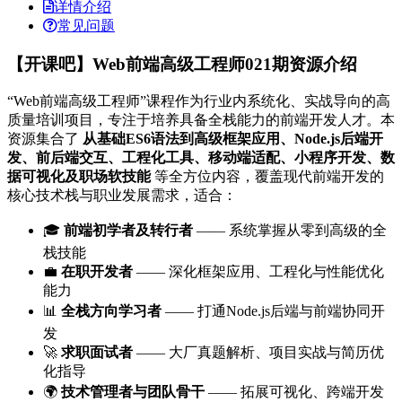
详情介绍
常见问题
【开课吧】Web前端高级工程师021期资源介绍
“Web前端高级工程师”课程作为行业内系统化、实战导向的高
质量培训项目，专注于培养具备全栈能力的前端开发人才。本
资源集合了
从基础ES6语法到高级框架应用、Node.js后端开
发、前后端交互、工程化工具、移动端适配、小程序开发、数
据可视化及职场软技能
等全方位内容，覆盖现代前端开发的
核心技术栈与职业发展需求，适合：
🎓
前端初学者及转行者
—— 系统掌握从零到高级的全
栈技能
💼
在职开发者
—— 深化框架应用、工程化与性能优化
能力
📊
全栈方向学习者
—— 打通Node.js后端与前端协同开
发
🚀
求职面试者
—— 大厂真题解析、项目实战与简历优
化指导
🌍
技术管理者与团队骨干
—— 拓展可视化、跨端开发