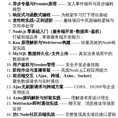
异步专题与Promise原理
—— 深入事件循环与异步编程
模型
响应式与函数式编程
—— 为框架学习打下理论基础
贪吃蛇实战+正则进阶
—— 趣味项目中巩固编程逻辑与
字符串处理
Node.js 零基础入门（服务端开发+数据库+鉴权）
打破前端边界，掌握服务端开发能力：
Koa 原理解析与WebServer构建
—— 轻量高效的Node框
架实战
MySQL 数据持久化+文件上传
—— 真实业务场景中的
数据操作
用户鉴权与Session管理
—— 安全开发必备技能
阶段作业与直播答疑
—— 巩固Node.js工程应用能力
前后端交互（Ajax、跨域、Axios、Socket）
聚焦数据请求与实时通信：
Ajax无刷新请求与跨域方案
—— CORS、JSONP等企业
常用技法
Axios源码解析与封装实践
—— 理解请求库设计理念
WebSocket即时通信实战
—— 聊天室、消息推送等场景
应用
仿CNode社区后端实战
—— 完整复现真实项目接口逻辑