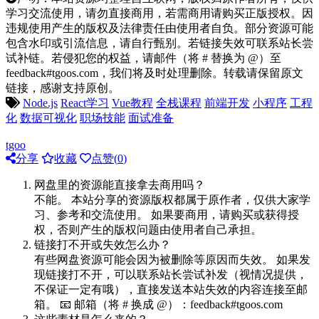
学习交流使用，请勿直接商用，若需商用请购买正版授权。因
违规使用产生的版权及法律责任由使用者自负。部分资源可能
包含水印或引流信息，请自行甄别。若链接失效可联系站长尝
试补链。若侵犯您的权益，请邮件（将 # 替换为 @）至
feedback#tgoos.com，我们将及时处理删除。转载请保留原文
链接，感谢支持原创。
Node.js
React学习
Vue教程
全栈课程
前端开发
小程序
工程
化
数据可视化
职场技能
面试准备
tgoo
分享
收藏
点赞(
0
)
网盘里的资源能直接拿去商用吗？
不能。 本站分享的资源版权都属于原作者，仅供大家学
习、参考和交流使用。 如果要商用，请购买或获得授
权，否则产生的版权问题由使用者自己承担。
链接打不开或失效怎么办？
有些网盘资源可能会因为被删除等原因而失效。 如果发
现链接打不开，可以联系站长尝试补发（视情况提供，
不保证一定有哦），直接发送本站失效的内容连接至邮
箱。 📧 邮箱（将 # 换成 @）：feedback#tgoos.com