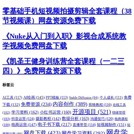
零基础手机短视频拍摄剪辑全套课程（38
节视频课）网盘资源免费下载
《Nuke从入门到入职》影视合成系统教
学视频免费网盘下载
《凯圣王健身训练营全套课程（一二三
四）》免费网盘资源下载
标签云
AI绘画
(145)
AI工具
(117)
PPT模板
(113)
免费
Stable Diffusion
(94)
个人成长
(111)
内容创作
(389)
免费资源
(234)
下载
(132)
剪映教程
(116)
在线工具
开源项目
(521)
学习资料
(162)
小红书运营
(160)
(102)
情绪管理
摄影教程
(142)
数据分析
(163)
抖音运营
(124)
沟通技巧
(120)
(103)
电商课程
电子书下载
(217)
电商运营
(147)
短视频制作
(151)
直播带货
(114)
(100)
短
网盘学
网盘下载
(423)
网盘学习资料
(292)
视频运营
(99)