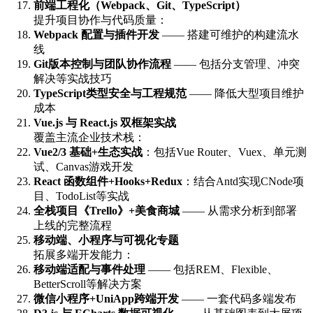
前端工程化（Webpack、Git、TypeScript）
提升项目协作与代码质量：
Webpack 配置与插件开发
—— 搭建可维护的构建流水
线
Git版本控制与团队协作流程
—— 包括分支管理、冲突
解决等实战技巧
TypeScript类型安全与工程规范
—— 降低大型项目维护
成本
Vue.js 与 React.js 双框架实战
覆盖主流企业技术栈：
Vue2/3 基础+生态实战
：包括Vue Router、Vuex、单元测
试、Canvas游戏开发
React 函数组件+Hooks+Redux
：结合Antd实现CNode项
目、TodoList等实战
全栈项目《Trello》+美食商城
—— 从需求分析到部署
上线的完整流程
移动端、小程序与可视化专题
拓展多端开发能力：
移动端适配与事件处理
—— 包括REM、Flexible、
BetterScroll等解决方案
微信小程序+UniApp跨端开发
—— 一套代码多端发布