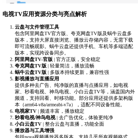
电视TV应用资源分类与亮点解析
云盘与文件管理工具
包含阿里网盘TV官方版、夸克网盘TV版及蜗牛云盘多
版本，支持大屏直接浏览、播放云存储内容，无需下载
即可流畅观影。蜗牛云盘还提供手机、车机等多端适配
版本，实现跨设备同步。
阿里网盘TV-官版
| 官方正版，安全稳定
夸克网盘TV版
| 轻量简洁，播放流畅
蜗牛云盘TV版
| 多版本持续更新，兼容性强
影视播放与直播应用
提供多种去广告、纯净版的直播与点播应用，如电视
家、秒看电视、神鸟电视、小白云盘TV等，涵盖国内外
频道，支持回看、时移功能。部分应用还提供多架构版
本（arm64-v8a/armeabi-v7a），适配不同设备性能。
电视家TV
| 频道丰富，播放稳定
秒看电视/神鸟电视
| 去广告优化，体验更纯净
小白云盘TV
| 整合云盘与直播，功能全面
播放器与工具增强
包括nova视频播放器多版本，支持几乎所有视频格式，