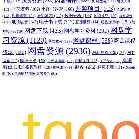
内容创作
(389)
免费资源
(234)
下载
(132)
剪映教程
(116)
在线工具
开源项目
(523)
学习资料
(162)
小红书运营
(160)
(102)
情绪管理
摄影教程
(142)
数据分析
(163)
抖音运营
(124)
沟通技巧
(120)
(103)
电商课程
电子书下载
(217)
电商运营
(147)
短视频制作
(151)
直播带货
(114)
(100)
短
网盘学
网盘下载
(423)
网盘学习资料
(292)
视频运营
(99)
习资源
(1120)
网盘课程
(538)
网盘课程
网盘教程
(114)
网盘资源
(2936)
资源
(320)
网盘资源下载
(132)
网页
视频
职场技能
(150)
游戏
(113)
自我提升
(125)
自媒体运营
(102)
英语学习
(92)
剪辑
(243)
趣站
(242)
视频教程
(128)
跨境电商
(131)
视频课程
(94)
选品策
略
(91)
音频课程
(90)
高考备考
(91)