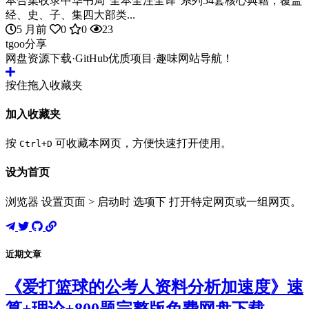
本合集收录中华书局“全本全注全译”系列54套核心典籍，覆盖
经、史、子、集四大部类...
5 月前
0
0
23
tgoo分享
网盘资源下载·GitHub优质项目·趣味网站导航！
按住拖入收藏夹
加入收藏夹
按
可收藏本网页，方便快速打开使用。
Ctrl+D
设为首页
浏览器 设置页面 > 启动时 选项下 打开特定网页或一组网页。
近期文章
《爱打篮球的公考人资料分析加速度》速