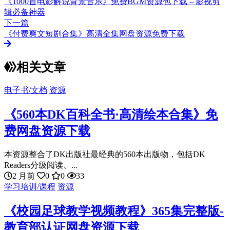
《1000首电影解说背景音乐》免费BGM资源包下载 – 影视剪
辑必备神器
下一篇
《付费爽文短剧合集》高清全集网盘资源免费下载
相关文章
电子书/文档
资源
《560本DK百科全书·高清绘本合集》免
费网盘资源下载
本资源整合了DK出版社最经典的560本出版物，包括DK
Readers分级阅读、...
2 月前
0
0
33
学习培训/课程
资源
《校园足球教学视频教程》365集完整版-
教育部认证网盘资源下载