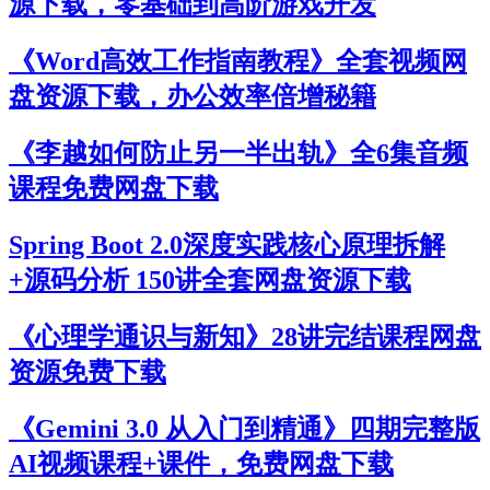
源下载，零基础到高阶游戏开发
《Word高效工作指南教程》全套视频网
盘资源下载，办公效率倍增秘籍
《李越如何防止另一半出轨》全6集音频
课程免费网盘下载
Spring Boot 2.0深度实践核心原理拆解
+源码分析 150讲全套网盘资源下载
《心理学通识与新知》28讲完结课程网盘
资源免费下载
《Gemini 3.0 从入门到精通》四期完整版
AI视频课程+课件，免费网盘下载