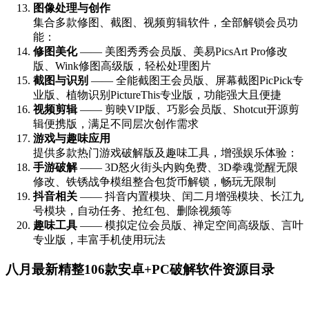
图像处理与创作
集合多款修图、截图、视频剪辑软件，全部解锁会员功
能：
修图美化
—— 美图秀秀会员版、美易PicsArt Pro修改
版、Wink修图高级版，轻松处理图片
截图与识别
—— 全能截图王会员版、屏幕截图PicPick专
业版、植物识别PictureThis专业版，功能强大且便捷
视频剪辑
—— 剪映VIP版、巧影会员版、Shotcut开源剪
辑便携版，满足不同层次创作需求
游戏与趣味应用
提供多款热门游戏破解版及趣味工具，增强娱乐体验：
手游破解
—— 3D怒火街头内购免费、3D拳魂觉醒无限
修改、铁锈战争模组整合包货币解锁，畅玩无限制
抖音相关
—— 抖音内置模块、闰二月增强模块、长江九
号模块，自动任务、抢红包、删除视频等
趣味工具
—— 模拟定位会员版、禅定空间高级版、言叶
专业版，丰富手机使用玩法
八月最新精整106款安卓+PC破解软件资源目录