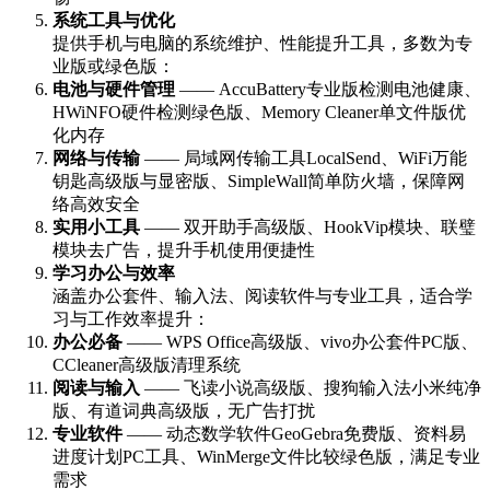
系统工具与优化
提供手机与电脑的系统维护、性能提升工具，多数为专
业版或绿色版：
电池与硬件管理
—— AccuBattery专业版检测电池健康、
HWiNFO硬件检测绿色版、Memory Cleaner单文件版优
化内存
网络与传输
—— 局域网传输工具LocalSend、WiFi万能
钥匙高级版与显密版、SimpleWall简单防火墙，保障网
络高效安全
实用小工具
—— 双开助手高级版、HookVip模块、联璧
模块去广告，提升手机使用便捷性
学习办公与效率
涵盖办公套件、输入法、阅读软件与专业工具，适合学
习与工作效率提升：
办公必备
—— WPS Office高级版、vivo办公套件PC版、
CCleaner高级版清理系统
阅读与输入
—— 飞读小说高级版、搜狗输入法小米纯净
版、有道词典高级版，无广告打扰
专业软件
—— 动态数学软件GeoGebra免费版、资料易
进度计划PC工具、WinMerge文件比较绿色版，满足专业
需求