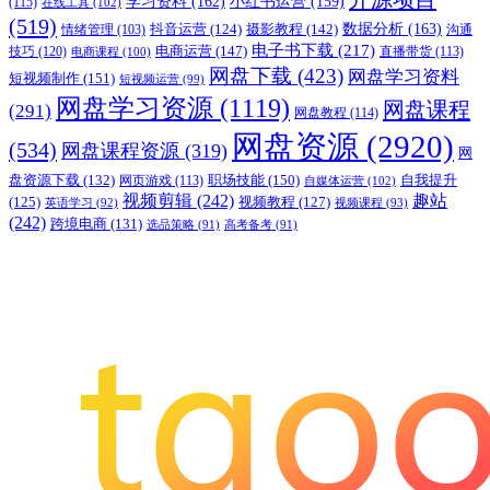
学习资料
(162)
小红书运营
(159)
(115)
在线工具
(102)
(519)
摄影教程
(142)
数据分析
(163)
抖音运营
(124)
沟通
情绪管理
(103)
电子书下载
(217)
电商运营
(147)
技巧
(120)
直播带货
(113)
电商课程
(100)
网盘下载
(423)
网盘学习资料
短视频制作
(151)
短视频运营
(99)
网盘学习资源
(1119)
网盘课程
(291)
网盘教程
(114)
网盘资源
(2920)
(534)
网盘课程资源
(319)
网
职场技能
(150)
盘资源下载
(132)
网页游戏
(113)
自我提升
自媒体运营
(102)
视频剪辑
(242)
趣站
(125)
视频教程
(127)
英语学习
(92)
视频课程
(93)
(242)
跨境电商
(131)
选品策略
(91)
高考备考
(91)