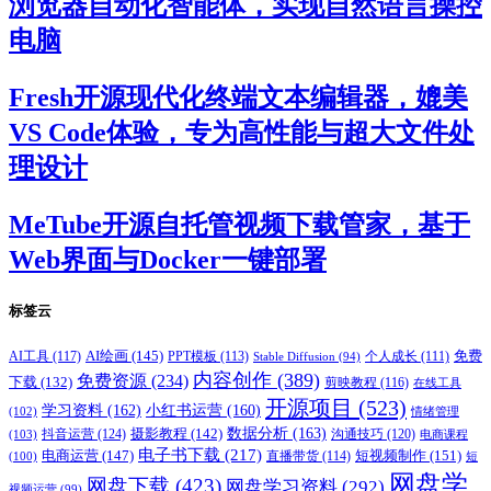
浏览器自动化智能体，实现自然语言操控
电脑
Fresh开源现代化终端文本编辑器，媲美
VS Code体验，专为高性能与超大文件处
理设计
MeTube开源自托管视频下载管家，基于
Web界面与Docker一键部署
标签云
AI绘画
(145)
AI工具
(117)
PPT模板
(113)
免费
Stable Diffusion
(94)
个人成长
(111)
内容创作
(389)
免费资源
(234)
下载
(132)
剪映教程
(116)
在线工具
开源项目
(523)
学习资料
(162)
小红书运营
(160)
(102)
情绪管理
摄影教程
(142)
数据分析
(163)
抖音运营
(124)
沟通技巧
(120)
(103)
电商课程
电子书下载
(217)
电商运营
(147)
短视频制作
(151)
直播带货
(114)
(100)
短
网盘学
网盘下载
(423)
网盘学习资料
(292)
视频运营
(99)