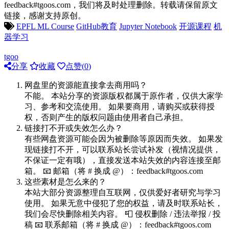
feedback#tgoos.com，我们将及时处理删除。转载请保留原文
链接，感谢支持原创。
EPFL ML Course
GitHub教育
Jupyter Notebook
开源课程
机
器学习
tgoo
分享
收藏
点赞(
0
)
网盘里的资源能直接拿去商用吗？
不能。 本站分享的资源版权都属于原作者，仅供大家学
习、参考和交流使用。 如果要商用，请购买或获得授
权，否则产生的版权问题由使用者自己承担。
链接打不开或失效怎么办？
有些网盘资源可能会因为被删除等原因而失效。 如果发
现链接打不开，可以联系站长尝试补发（视情况提供，
不保证一定有哦），直接发送本站失效的内容连接至邮
箱。 📧 邮箱（将 # 换成 @）：feedback#tgoos.com
这些素材是怎么来的？
本站大部分资源整理自互联网，仅供爱好者研究与学习
使用。 如果无意中侵犯了您的权益，请及时联系站长，
我们会尽快删除相关内容。 📮 侵权删除 / 违法举报 / 投
稿 📧 联系邮箱（将 # 换成 @）：feedback#tgoos.com