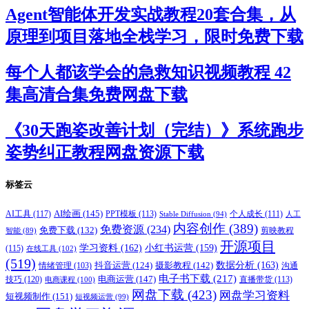
Agent智能体开发实战教程20套合集，从
原理到项目落地全栈学习，限时免费下载
每个人都该学会的急救知识视频教程 42
集高清合集免费网盘下载
《30天跑姿改善计划（完结）》系统跑步
姿势纠正教程网盘资源下载
标签云
AI绘画
(145)
AI工具
(117)
PPT模板
(113)
个人成长
(111)
Stable Diffusion
(94)
人工
内容创作
(389)
免费资源
(234)
免费下载
(132)
剪映教程
智能
(89)
开源项目
学习资料
(162)
小红书运营
(159)
(115)
在线工具
(102)
(519)
摄影教程
(142)
数据分析
(163)
抖音运营
(124)
沟通
情绪管理
(103)
电子书下载
(217)
电商运营
(147)
技巧
(120)
直播带货
(113)
电商课程
(100)
网盘下载
(423)
网盘学习资料
短视频制作
(151)
短视频运营
(99)