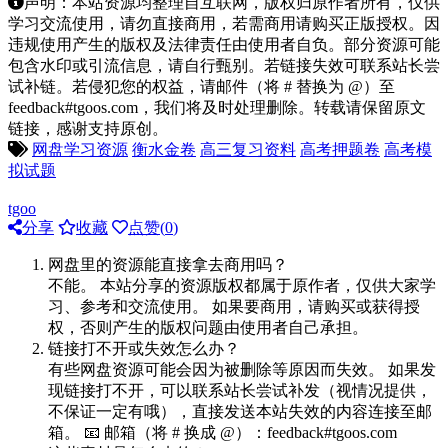
声明：本站资源均整理自互联网，版权归原作者所有，仅供
学习交流使用，请勿直接商用，若需商用请购买正版授权。因
违规使用产生的版权及法律责任由使用者自负。部分资源可能
包含水印或引流信息，请自行甄别。若链接失效可联系站长尝
试补链。若侵犯您的权益，请邮件（将 # 替换为 @）至
feedback#tgoos.com，我们将及时处理删除。转载请保留原文
链接，感谢支持原创。
网盘学习资源
衡水金卷
高三复习资料
高考押题卷
高考模
拟试题
tgoo
分享
收藏
点赞(
0
)
网盘里的资源能直接拿去商用吗？
不能。 本站分享的资源版权都属于原作者，仅供大家学
习、参考和交流使用。 如果要商用，请购买或获得授
权，否则产生的版权问题由使用者自己承担。
链接打不开或失效怎么办？
有些网盘资源可能会因为被删除等原因而失效。 如果发
现链接打不开，可以联系站长尝试补发（视情况提供，
不保证一定有哦），直接发送本站失效的内容连接至邮
箱。 📧 邮箱（将 # 换成 @）：feedback#tgoos.com