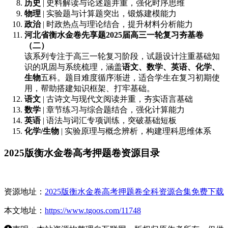
历史
| 史料解读与论述题并重，强化时序思维
物理
| 实验题与计算题突出，锻炼建模能力
政治
| 时政热点与理论结合，提升材料分析能力
河北省衡水金卷先享题2025届高三一轮复习夯基卷
（二）
该系列专注于高三一轮复习阶段，试题设计注重基础知
识的巩固与系统梳理，涵盖
语文、数学、英语、化学、
生物
五科。题目难度循序渐进，适合学生在复习初期使
用，帮助搭建知识框架、打牢基础。
语文
| 古诗文与现代文阅读并重，夯实语言基础
数学
| 章节练习与综合题结合，强化计算能力
英语
| 语法与词汇专项训练，突破基础短板
化学/生物
| 实验原理与概念辨析，构建理科思维体系
2025版衡水金卷高考押题卷资源目录
资源地址：
2025版衡水金卷高考押题卷全科资源合集免费下载
本文地址：
https://www.tgoos.com/11748