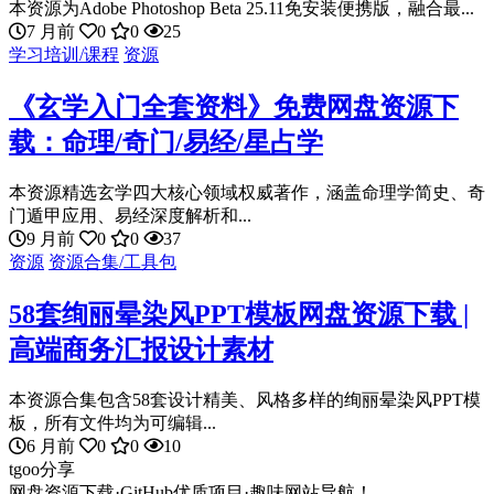
本资源为Adobe Photoshop Beta 25.11免安装便携版，融合最...
7 月前
0
0
25
学习培训/课程
资源
《玄学入门全套资料》免费网盘资源下
载：命理/奇门/易经/星占学
本资源精选玄学四大核心领域权威著作，涵盖命理学简史、奇
门遁甲应用、易经深度解析和...
9 月前
0
0
37
资源
资源合集/工具包
58套绚丽晕染风PPT模板网盘资源下载 |
高端商务汇报设计素材
本资源合集包含58套设计精美、风格多样的绚丽晕染风PPT模
板，所有文件均为可编辑...
6 月前
0
0
10
tgoo分享
网盘资源下载·GitHub优质项目·趣味网站导航！