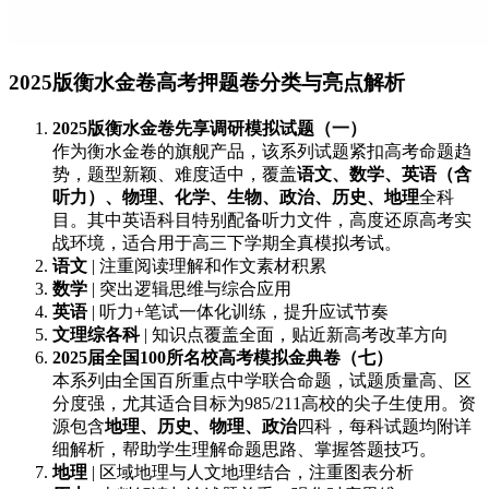
2025版衡水金卷高考押题卷分类与亮点解析
2025版衡水金卷先享调研模拟试题（一）
作为衡水金卷的旗舰产品，该系列试题紧扣高考命题趋
势，题型新颖、难度适中，覆盖
语文、数学、英语（含
听力）、物理、化学、生物、政治、历史、地理
全科
目。其中英语科目特别配备听力文件，高度还原高考实
战环境，适合用于高三下学期全真模拟考试。
语文
| 注重阅读理解和作文素材积累
数学
| 突出逻辑思维与综合应用
英语
| 听力+笔试一体化训练，提升应试节奏
文理综各科
| 知识点覆盖全面，贴近新高考改革方向
2025届全国100所名校高考模拟金典卷（七）
本系列由全国百所重点中学联合命题，试题质量高、区
分度强，尤其适合目标为985/211高校的尖子生使用。资
源包含
地理、历史、物理、政治
四科，每科试题均附详
细解析，帮助学生理解命题思路、掌握答题技巧。
地理
| 区域地理与人文地理结合，注重图表分析