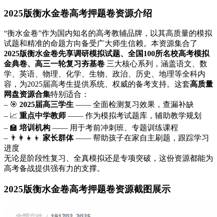
2025版衡水金卷高考押题卷资源介绍
“衡水金卷”作为国内知名的高考教辅品牌，以其高质量的模拟
试题和精准的命题方向备受广大师生信赖。本资源集合了
2025版衡水金卷先享调研模拟试题、全国100所名校高考模拟
金典卷、高三一轮复习夯基卷
三大核心系列，涵盖语文、数
学、英语、物理、化学、生物、政治、历史、地理等全科内
容，为2025届高考生提供系统、权威的备考支持。这套
高质量
网盘资源合集
特别适合：
– 🎯
2025届高三学生
—— 全面检测复习效果，查漏补缺
– 📈
重点中学教师
—— 作为模拟考试题库，辅助教学规划
– 🏫
培训机构
—— 用于考前冲刺班、专题训练课程
– 👨‍👩‍👧‍👦
家长群体
—— 帮助孩子在家自主刷题，跟踪学习
进度
无论是阶段性复习、全真模拟还是专项突破，这份资源都能为
高考备战提供强有力的支撑。
2025版衡水金卷高考押题卷资源截图展示