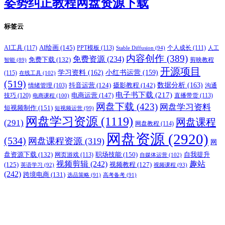
姿势纠正教程网盘资源下载
标签云
AI绘画
(145)
AI工具
(117)
PPT模板
(113)
个人成长
(111)
Stable Diffusion
(94)
人工
内容创作
(389)
免费资源
(234)
免费下载
(132)
剪映教程
智能
(89)
开源项目
学习资料
(162)
小红书运营
(159)
(115)
在线工具
(102)
(519)
摄影教程
(142)
数据分析
(163)
抖音运营
(124)
沟通
情绪管理
(103)
电子书下载
(217)
电商运营
(147)
技巧
(120)
直播带货
(113)
电商课程
(100)
网盘下载
(423)
网盘学习资料
短视频制作
(151)
短视频运营
(99)
网盘学习资源
(1119)
网盘课程
(291)
网盘教程
(114)
网盘资源
(2920)
(534)
网盘课程资源
(319)
网
职场技能
(150)
盘资源下载
(132)
网页游戏
(113)
自我提升
自媒体运营
(102)
视频剪辑
(242)
趣站
(125)
视频教程
(127)
英语学习
(92)
视频课程
(93)
(242)
跨境电商
(131)
选品策略
(91)
高考备考
(91)