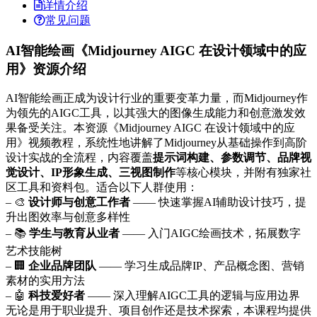
详情介绍
常见问题
AI智能绘画《Midjourney AIGC 在设计领域中的应
用》资源介绍
AI智能绘画正成为设计行业的重要变革力量，而Midjourney作
为领先的AIGC工具，以其强大的图像生成能力和创意激发效
果备受关注。本资源《Midjourney AIGC 在设计领域中的应
用》视频教程，系统性地讲解了Midjourney从基础操作到高阶
设计实战的全流程，内容覆盖
提示词构建、参数调节、品牌视
觉设计、IP形象生成、三视图制作
等核心模块，并附有独家社
区工具和资料包。适合以下人群使用：
– 🎨
设计师与创意工作者
—— 快速掌握AI辅助设计技巧，提
升出图效率与创意多样性
– 📚
学生与教育从业者
—— 入门AIGC绘画技术，拓展数字
艺术技能树
– 🏢
企业品牌团队
—— 学习生成品牌IP、产品概念图、营销
素材的实用方法
– 🤖
科技爱好者
—— 深入理解AIGC工具的逻辑与应用边界
无论是用于职业提升、项目创作还是技术探索，本课程均提供