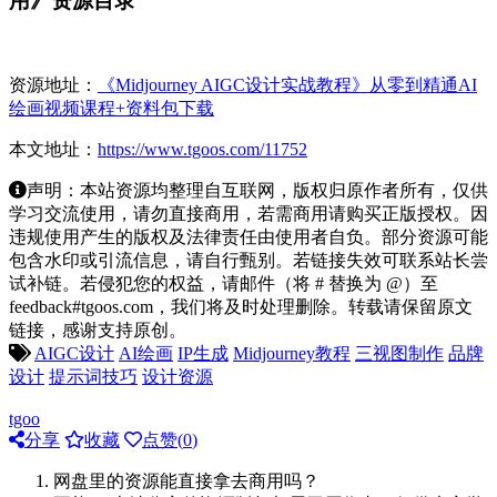
用》资源目录
资源地址：
《Midjourney AIGC设计实战教程》从零到精通AI
绘画视频课程+资料包下载
本文地址：
https://www.tgoos.com/11752
声明：本站资源均整理自互联网，版权归原作者所有，仅供
学习交流使用，请勿直接商用，若需商用请购买正版授权。因
违规使用产生的版权及法律责任由使用者自负。部分资源可能
包含水印或引流信息，请自行甄别。若链接失效可联系站长尝
试补链。若侵犯您的权益，请邮件（将 # 替换为 @）至
feedback#tgoos.com，我们将及时处理删除。转载请保留原文
链接，感谢支持原创。
AIGC设计
AI绘画
IP生成
Midjourney教程
三视图制作
品牌
设计
提示词技巧
设计资源
tgoo
分享
收藏
点赞(
0
)
网盘里的资源能直接拿去商用吗？