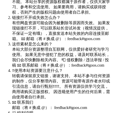
不能。 本站分享的资源版权都属于原作者，仅供大家学
习、参考和交流使用。 如果要商用，请购买或获得授
权，否则产生的版权问题由使用者自己承担。
链接打不开或失效怎么办？
有些网盘资源可能会因为被删除等原因而失效。 如果发
现链接打不开，可以联系站长尝试补发（视情况提供，
不保证一定有哦），直接发送本站失效的内容连接至邮
箱。 📧 邮箱（将 # 换成 @）：feedback#tgoos.com
这些素材是怎么来的？
本站大部分资源整理自互联网，仅供爱好者研究与学习
使用。 如果无意中侵犯了您的权益，请及时联系站长，
我们会尽快删除相关内容。 📮 侵权删除 / 违法举报 / 投
稿 📧 联系邮箱（将 # 换成 @）：feedback#tgoos.com
‼️使用本站资源要注意什么？
转载请保留原文链接，谢谢支持。 本站不参与任何资源
的制作，仅分享整理内容。 资源可能带有原作者水印或
引流信息，请自行甄别‼️‼️‼️。 所有资源仅供学习交流，
商用请购买正版授权。 因违规使用产生的任何后果，需
由使用者自行承担。
📧 联系我们
邮箱（将 # 换成 @）： feedback#tgoos.com
💡 特别说明