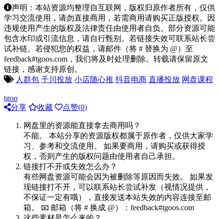
声明：本站资源均整理自互联网，版权归原作者所有，仅供
学习交流使用，请勿直接商用，若需商用请购买正版授权。因
违规使用产生的版权及法律责任由使用者自负。部分资源可能
包含水印或引流信息，请自行甄别。若链接失效可联系站长尝
试补链。若侵犯您的权益，请邮件（将 # 替换为 @）至
feedback#tgoos.com，我们将及时处理删除。转载请保留原文
链接，感谢支持原创。
人群包
千川投放
小店随心推
抖音电商
直播投放
网盘课程
tgoo
分享
收藏
点赞(
0
)
网盘里的资源能直接拿去商用吗？
不能。 本站分享的资源版权都属于原作者，仅供大家学
习、参考和交流使用。 如果要商用，请购买或获得授
权，否则产生的版权问题由使用者自己承担。
链接打不开或失效怎么办？
有些网盘资源可能会因为被删除等原因而失效。 如果发
现链接打不开，可以联系站长尝试补发（视情况提供，
不保证一定有哦），直接发送本站失效的内容连接至邮
箱。 📧 邮箱（将 # 换成 @）：feedback#tgoos.com
这些素材是怎么来的？