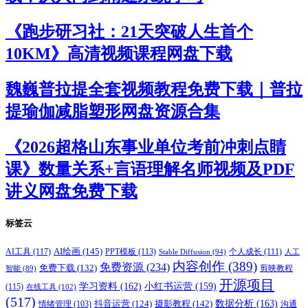
《跑步研习社：21天突破人生首个
10KM》高清视频课程网盘下载
魏巍普拉提全套视频教程免费下载｜普拉
提瑜伽减脂塑形网盘资源合集
《2026超格山东事业单位考前冲刺点睛
课》数量关系+言语理解名师视频及PDF
讲义网盘免费下载
标签云
AI绘画
(145)
AI工具
(117)
PPT模板
(113)
个人成长
(111)
Stable Diffusion
(94)
人工
内容创作
(389)
免费资源
(234)
免费下载
(132)
剪映教程
智能
(89)
开源项目
学习资料
(162)
小红书运营
(159)
(115)
在线工具
(102)
(517)
摄影教程
(142)
数据分析
(163)
抖音运营
(124)
沟通
情绪管理
(103)