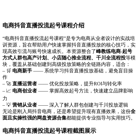
电商抖音直播投流起号课程介绍
“电商抖音直播投流起号课程”是专为电商从业者设计的实战培
训资源，旨在帮助用户快速掌握抖音直播投放的核心技巧，实
现高效引流与账号快速成长。本资源整合了
峰教练电商-起号
方式人群包高产计划、小店随心推全流程、千川全流程投
等模
块，覆盖从基础创建到高级投放策略的全链路内容，适合：
– 🛒
电商新手
—— 系统学习抖音直播投放基础，避免盲目操
作
– 🚀
直播运营者
—— 优化投放策略，提升ROI与转化率
– 📈
电商创业者
—— 掌握高效起号方法，快速建立品牌影响
力
– 💡
营销从业者
—— 深入了解人群包创建与千川投放逻辑
无论是刚入局抖音电商，还是希望提升现有直播效果，这份
全
面且实操性强的网盘资源合集
都能提供专业指导与实用技巧。
电商抖音直播投流起号课程截图展示