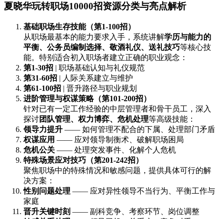
夏晓华玩转职场10000招资源分类与亮点解析
基础职场生存技能（第1-100招）
从职场最基本的能力要求入手，系统讲解
学历与能力的
平衡、公务员编制选择、敬酒礼仪、送礼技巧
等核心技
能。特别适合初入职场者建立正确的职业观念：
第1-30招
| 职场基础认知与礼仪规范
第31-60招
| 人际关系建立与维护
第61-100招
| 晋升路径与职业规划
进阶管理与权谋策略（第101-200招）
针对已有一定工作经验的中层管理者和骨干员工，深入
探讨
团队管理、权力博弈、危机处理
等高级技能：
领导力提升
—— 如何管理不配合的下属、处理部门矛盾
权谋应用
—— 应对领导制衡术、破解职场困局
危机公关
—— 处理突发事件、化解个人危机
特殊场景应对技巧（第201-242招）
聚焦职场中的特殊情况和敏感问题，提供具体可行的解
决方案：
性别问题处理
—— 应对异性领导不当行为、平衡工作与
家庭
晋升关键时刻
—— 副科竞争、考察环节、岗位调整