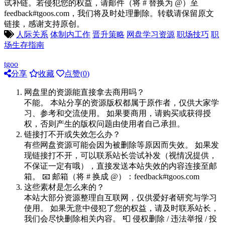
试补链。若侵犯您的权益，请邮件（将 # 替换为 @）至
feedback#tgoos.com，我们将及时处理删除。转载请保留原文
链接，感谢支持原创。
人际关系
体制内工作
晋升策略
网盘学习资源
职场技巧
职
场生存指南
tgoo
分享
收藏
点赞(
0
)
网盘里的资源能直接拿去商用吗？
不能。 本站分享的资源版权都属于原作者，仅供大家学
习、参考和交流使用。 如果要商用，请购买或获得授
权，否则产生的版权问题由使用者自己承担。
链接打不开或失效怎么办？
有些网盘资源可能会因为被删除等原因而失效。 如果发
现链接打不开，可以联系站长尝试补发（视情况提供，
不保证一定有哦），直接发送本站失效的内容连接至邮
箱。 📧 邮箱（将 # 换成 @）：feedback#tgoos.com
这些素材是怎么来的？
本站大部分资源整理自互联网，仅供爱好者研究与学习
使用。 如果无意中侵犯了您的权益，请及时联系站长，
我们会尽快删除相关内容。 📮 侵权删除 / 违法举报 / 投