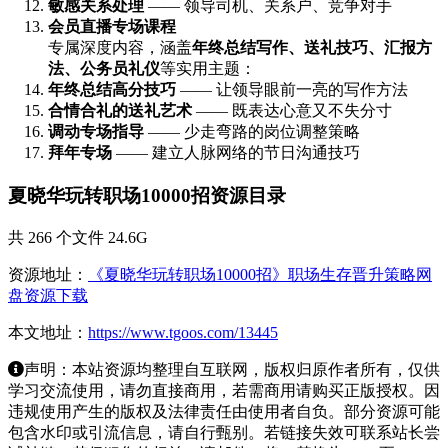
敏感关系处理
—— 领导司机、关系户、竞争对手
会员直播专场课程
专属深度内容，涵盖
年终总结写作、送礼技巧、汇报方
法、公务员礼仪
等实用主题：
年终总结高分技巧
—— 让领导眼前一亮的写作方法
合情合礼的送礼艺术
—— 既表达心意又不失分寸
调动专场指导
—— 少走弯路的岗位调整策略
拜年专场
—— 建立人脉网络的节日沟通技巧
夏晓华玩转职场10000招资源目录
共 266 个文件 24.6G
资源地址：
《夏晓华玩转职场10000招》职场生存晋升策略网
盘资源下载
本文地址：
https://www.tgoos.com/13445
声明：本站资源均整理自互联网，版权归原作者所有，仅供
学习交流使用，请勿直接商用，若需商用请购买正版授权。因
违规使用产生的版权及法律责任由使用者自负。部分资源可能
包含水印或引流信息，请自行甄别。若链接失效可联系站长尝