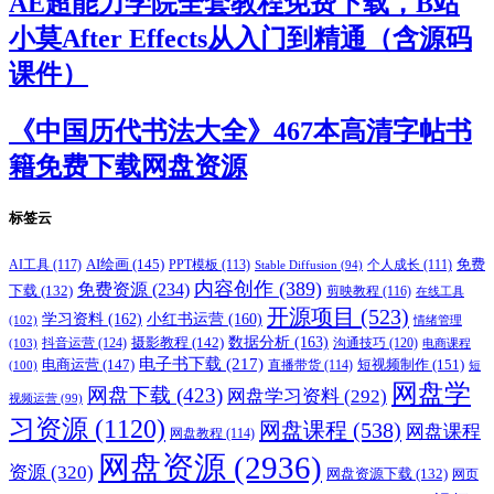
AE超能力学院全套教程免费下载，B站
小莫After Effects从入门到精通（含源码
课件）
《中国历代书法大全》467本高清字帖书
籍免费下载网盘资源
标签云
AI绘画
(145)
AI工具
(117)
PPT模板
(113)
免费
Stable Diffusion
(94)
个人成长
(111)
内容创作
(389)
免费资源
(234)
下载
(132)
剪映教程
(116)
在线工具
开源项目
(523)
学习资料
(162)
小红书运营
(160)
(102)
情绪管理
摄影教程
(142)
数据分析
(163)
抖音运营
(124)
沟通技巧
(120)
(103)
电商课程
电子书下载
(217)
电商运营
(147)
短视频制作
(151)
直播带货
(114)
(100)
短
网盘学
网盘下载
(423)
网盘学习资料
(292)
视频运营
(99)
习资源
(1120)
网盘课程
(538)
网盘课程
网盘教程
(114)
网盘资源
(2936)
资源
(320)
网盘资源下载
(132)
网页