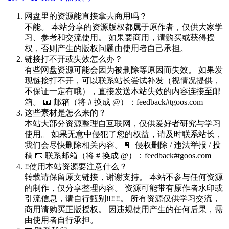
网盘里的资源能直接拿去商用吗？
不能。 本站分享的资源版权都属于原作者，仅供大家学
习、参考和交流使用。 如果要商用，请购买或获得授
权，否则产生的版权问题由使用者自己承担。
链接打不开或失效怎么办？
有些网盘资源可能会因为被删除等原因而失效。 如果发
现链接打不开，可以联系站长尝试补发（视情况提供，
不保证一定有哦），直接发送本站失效的内容连接至邮
箱。 📧 邮箱（将 # 换成 @）：feedback#tgoos.com
这些素材是怎么来的？
本站大部分资源整理自互联网，仅供爱好者研究与学习
使用。 如果无意中侵犯了您的权益，请及时联系站长，
我们会尽快删除相关内容。 📮 侵权删除 / 违法举报 / 投
稿 📧 联系邮箱（将 # 换成 @）：feedback#tgoos.com
‼️使用本站资源要注意什么？
转载请保留原文链接，谢谢支持。 本站不参与任何资源
的制作，仅分享整理内容。 资源可能带有原作者水印或
引流信息，请自行甄别‼️‼️‼️。 所有资源仅供学习交流，
商用请购买正版授权。 因违规使用产生的任何后果，需
由使用者自行承担。