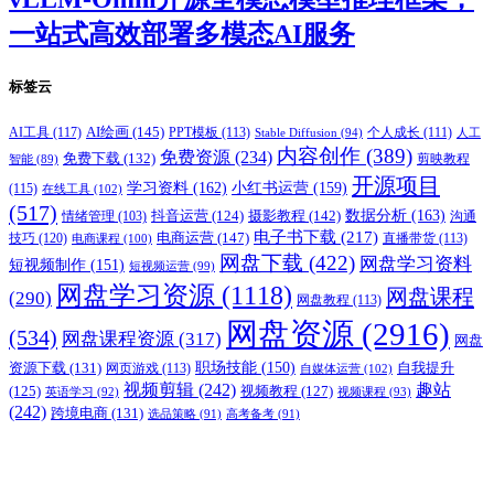
一站式高效部署多模态AI服务
标签云
AI绘画
(145)
AI工具
(117)
PPT模板
(113)
个人成长
(111)
Stable Diffusion
(94)
人工
内容创作
(389)
免费资源
(234)
免费下载
(132)
剪映教程
智能
(89)
开源项目
学习资料
(162)
小红书运营
(159)
(115)
在线工具
(102)
(517)
摄影教程
(142)
数据分析
(163)
抖音运营
(124)
沟通
情绪管理
(103)
电子书下载
(217)
电商运营
(147)
技巧
(120)
直播带货
(113)
电商课程
(100)
网盘下载
(422)
网盘学习资料
短视频制作
(151)
短视频运营
(99)
网盘学习资源
(1118)
网盘课程
(290)
网盘教程
(113)
网盘资源
(2916)
(534)
网盘课程资源
(317)
网盘
职场技能
(150)
资源下载
(131)
网页游戏
(113)
自我提升
自媒体运营
(102)
视频剪辑
(242)
趣站
(125)
视频教程
(127)
英语学习
(92)
视频课程
(93)
(242)
跨境电商
(131)
选品策略
(91)
高考备考
(91)