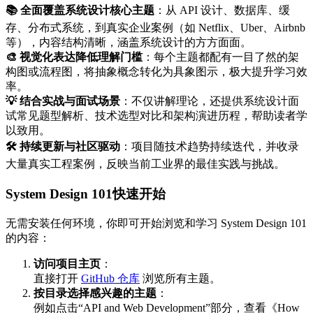
📚 全面覆盖系统设计核心主题
：从 API 设计、数据库、缓
存、分布式系统，到真实企业案例（如 Netflix、Uber、Airbnb
等），内容结构清晰，涵盖系统设计的方方面面。
🎨 视觉化表达降低理解门槛
：每个主题都配有一目了然的架
构图或流程图，将抽象概念转化为具象图示，极大提升学习效
率。
💡 结合实战与面试场景
：不仅讲解理论，还提供系统设计面
试常见题型解析、技术选型对比和架构演进历程，帮助读者学
以致用。
🛠 持续更新与社区驱动
：项目随技术趋势持续迭代，并收录
大量真实工程案例，反映当前工业界的最佳实践与挑战。
System Design 101快速开始
无需安装任何环境，你即可开始浏览和学习 System Design 101
的内容：
访问项目主页
：
直接打开
GitHub 仓库
浏览所有主题。
按目录选择感兴趣的主题
：
例如点击“API and Web Development”部分，查看《How