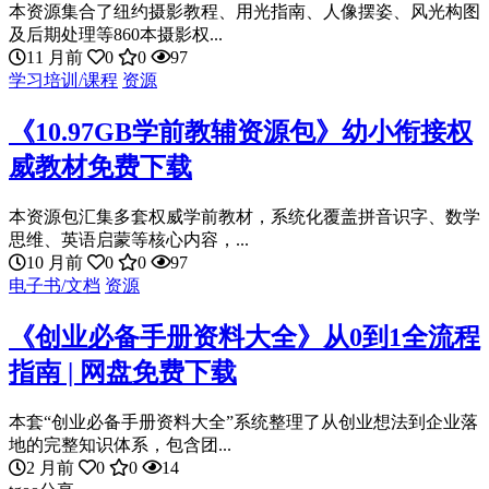
本资源集合了纽约摄影教程、用光指南、人像摆姿、风光构图
及后期处理等860本摄影权...
11 月前
0
0
97
学习培训/课程
资源
《10.97GB学前教辅资源包》幼小衔接权
威教材免费下载
本资源包汇集多套权威学前教材，系统化覆盖拼音识字、数学
思维、英语启蒙等核心内容，...
10 月前
0
0
97
电子书/文档
资源
《创业必备手册资料大全》从0到1全流程
指南 | 网盘免费下载
本套“创业必备手册资料大全”系统整理了从创业想法到企业落
地的完整知识体系，包含团...
2 月前
0
0
14