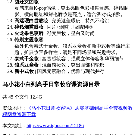
甜辣女团妆
灵感来自K-pop偶像，突出亮眼色彩和舞台感。碎钻眼
影、横向腮红和鲜艳唇妆是亮点，适合派对或拍照。
高遮瑕白皙底妆
| 完美遮盖瑕疵，持久不暗沉
碎钻烟熏眼妆
| 闪片+烟熏，吸睛利器
火龙果色咬唇
| 渐变唇妆，显白又时尚
特别主题妆容
额外包含泰式千金妆、狼系亚裔妆和新中式妆等流行主
题，扩展妆容多样性，满足不同场景和兴趣需求。
泰式千金妆
| 富贵感妆容，强调立体修容和华丽细节
狼系亚裔妆
| 混血感妆效，突出眼部和轮廓
新中式妆
| 国风元素融合，优雅与现代并存
马小花小白到高手日常妆容课资源目录
共 45 个文件 12.4G
资源地址：
《马小花日常妆容课》从零基础到高手全套视频教
程网盘资源下载
本文地址：
https://www.tgoos.com/15186