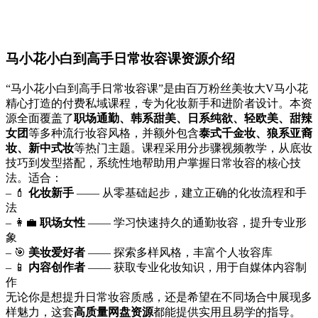
马小花小白到高手日常妆容课资源介绍
“马小花小白到高手日常妆容课”是由百万粉丝美妆大V马小花
精心打造的付费私域课程，专为化妆新手和进阶者设计。本资
源全面覆盖了
职场通勤、韩系甜美、日系纯欲、轻欧美、甜辣
女团
等多种流行妆容风格，并额外包含
泰式千金妆、狼系亚裔
妆、新中式妆
等热门主题。课程采用分步骤视频教学，从底妆
技巧到发型搭配，系统性地帮助用户掌握日常妆容的核心技
法。适合：
– 💄
化妆新手
—— 从零基础起步，建立正确的化妆流程和手
法
– 👩‍💼
职场女性
—— 学习快速持久的通勤妆容，提升专业形
象
– 🎯
美妆爱好者
—— 探索多样风格，丰富个人妆容库
– 📱
内容创作者
—— 获取专业化妆知识，用于自媒体内容制
作
无论你是想提升日常妆容质感，还是希望在不同场合中展现多
样魅力，这套
高质量网盘资源
都能提供实用且易学的指导。