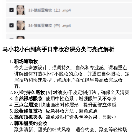
马小花小白到高手日常妆容课分类与亮点解析
职场通勤妆
专为上班族设计，强调持久、自然和专业感。课程重点
讲解如何打造8小时不脱妆的底妆，并通过自然眼妆、定
眉技巧和快速发型，帮助用户在忙碌早晨高效完成妆
容。
8小时持久底妆
| 针对油皮/干皮定制打法，确保全天清爽
自然裸感眼妆
| 使用中性色系，增强眼神又不夸张
三点定眉法
| 快速画出对称眉形，提升面部立体感
脱妆修复技巧
| 应急补妆方法，避免尴尬
高颅顶抓夹头
| 简单发型打造头包脸效果，显脸小
韩系甜美约会妆
聚焦清新、甜美的韩式风格，适合约会、聚会等轻松场