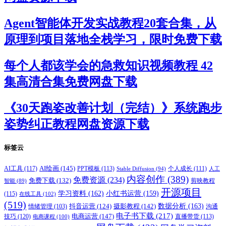
Agent智能体开发实战教程20套合集，从
原理到项目落地全栈学习，限时免费下载
每个人都该学会的急救知识视频教程 42
集高清合集免费网盘下载
《30天跑姿改善计划（完结）》系统跑步
姿势纠正教程网盘资源下载
标签云
AI绘画
(145)
AI工具
(117)
PPT模板
(113)
个人成长
(111)
Stable Diffusion
(94)
人工
内容创作
(389)
免费资源
(234)
免费下载
(132)
剪映教程
智能
(89)
开源项目
学习资料
(162)
小红书运营
(159)
(115)
在线工具
(102)
(519)
摄影教程
(142)
数据分析
(163)
抖音运营
(124)
沟通
情绪管理
(103)
电子书下载
(217)
电商运营
(147)
技巧
(120)
直播带货
(113)
电商课程
(100)