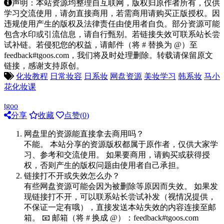
声明：本站资源均整理自互联网，版权归原作者所有，仅供
学习交流使用，请勿直接商用，若需商用请购买正版授权。因
违规使用产生的版权及法律责任由使用者自负。部分资源可能
包含水印或引流信息，请自行甄别。若链接失效可联系站长尝
试补链。若侵犯您的权益，请邮件（将 # 替换为 @）至
feedback#tgoos.com，我们将及时处理删除。转载请保留原文
链接，感谢支持原创。
化妆教程
日常妆容
日系妆
网盘资源
美妆学习
韩系妆
马小
花化妆课
tgoo
分享
收藏
点赞(
0
)
网盘里的资源能直接拿去商用吗？
不能。 本站分享的资源版权都属于原作者，仅供大家学
习、参考和交流使用。 如果要商用，请购买或获得授
权，否则产生的版权问题由使用者自己承担。
链接打不开或失效怎么办？
有些网盘资源可能会因为被删除等原因而失效。 如果发
现链接打不开，可以联系站长尝试补发（视情况提供，
不保证一定有哦），直接发送本站失效的内容连接至邮
箱。 📧 邮箱（将 # 换成 @）：feedback#tgoos.com