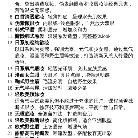
合。突出清透底妆、伪素颜眼妆和咬唇妆等经典元素，
营造温柔无辜感。
白皙清透底妆
| 轻薄打底，呈现水光肌效果
伪素颜眼妆
| 内眼线+浅色眼影，自然放大双眼
韩式平眉
| 柔和眉形，增加亲和力
慵懒韩式卷发
| 浪漫卷发造型，完整整体look
日系初恋纯欲妆
以日杂风为灵感，强调无辜、元气和少女感。通过氧气
底妆、漫画眼和野生眉等技法，打造清新又惹人怜爱的
妆容。
日系氧气底妆
| 轻透光泽肌，突出皮肤质感
漫画女主眼
| 大眼术+亮片点缀，增强灵动感
鞠式野生眉
| 毛流分明，自然野生效果
元气半马尾
| 活泼发型，减龄必备
轻欧美辣妹妆
适合想尝试欧美风但不敢过于夸张的用户。课程涵盖截
断式眼妆、修容技巧和厚唇画法，平衡个性与日常。
无暇底妆
| 全遮盖打法，打造陶瓷肌
轻欧美截断眼妆
| 简化版截断，适合亚洲眼型
欧式野生眉
| 上扬眉形，增强气场
甜酷高马尾编发
| 潮流发型，搭配妆容更出彩