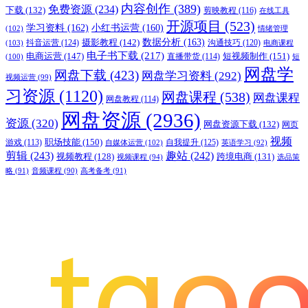
内容创作
(389)
免费资源
(234)
下载
(132)
剪映教程
(116)
在线工具
开源项目
(523)
学习资料
(162)
小红书运营
(160)
(102)
情绪管理
摄影教程
(142)
数据分析
(163)
抖音运营
(124)
沟通技巧
(120)
(103)
电商课程
电子书下载
(217)
电商运营
(147)
短视频制作
(151)
直播带货
(114)
(100)
短
网盘学
网盘下载
(423)
网盘学习资料
(292)
视频运营
(99)
习资源
(1120)
网盘课程
(538)
网盘课程
网盘教程
(114)
网盘资源
(2936)
资源
(320)
网盘资源下载
(132)
网页
视频
职场技能
(150)
游戏
(113)
自我提升
(125)
自媒体运营
(102)
英语学习
(92)
剪辑
(243)
趣站
(242)
视频教程
(128)
跨境电商
(131)
视频课程
(94)
选品策
略
(91)
音频课程
(90)
高考备考
(91)