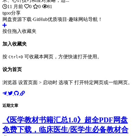
术、心计技巧和应对策略，适...
11 月前
0
0
81
tgoo分享
网盘资源下载·GitHub优质项目·趣味网站导航！
按住拖入收藏夹
加入收藏夹
按
可收藏本网页，方便快速打开使用。
Ctrl+D
设为首页
浏览器 设置页面 > 启动时 选项下 打开特定网页或一组网页。
近期文章
《医学教材书籍汇总1.0》超全PDF网盘
免费下载，临床医生/医学生必备教材合