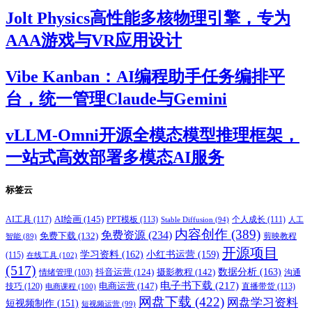
Jolt Physics高性能多核物理引擎，专为
AAA游戏与VR应用设计
Vibe Kanban：AI编程助手任务编排平
台，统一管理Claude与Gemini
vLLM-Omni开源全模态模型推理框架，
一站式高效部署多模态AI服务
标签云
AI绘画
(145)
AI工具
(117)
PPT模板
(113)
个人成长
(111)
Stable Diffusion
(94)
人工
内容创作
(389)
免费资源
(234)
免费下载
(132)
剪映教程
智能
(89)
开源项目
学习资料
(162)
小红书运营
(159)
(115)
在线工具
(102)
(517)
摄影教程
(142)
数据分析
(163)
抖音运营
(124)
沟通
情绪管理
(103)
电子书下载
(217)
电商运营
(147)
技巧
(120)
直播带货
(113)
电商课程
(100)
网盘下载
(422)
网盘学习资料
短视频制作
(151)
短视频运营
(99)