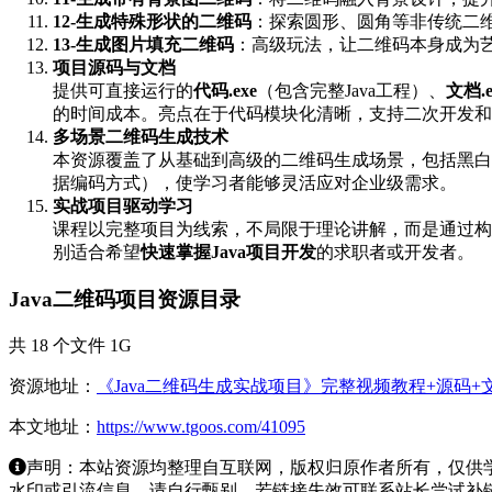
12-生成特殊形状的二维码
：探索圆形、圆角等非传统二
13-生成图片填充二维码
：高级玩法，让二维码本身成为
项目源码与文档
提供可直接运行的
代码.exe
（包含完整Java工程）、
文档.e
的时间成本。亮点在于代码模块化清晰，支持二次开发和
多场景二维码生成技术
本资源覆盖了从基础到高级的二维码生成场景，包括黑白
据编码方式），使学习者能够灵活应对企业级需求。
实战项目驱动学习
课程以完整项目为线索，不局限于理论讲解，而是通过构
别适合希望
快速掌握Java项目开发
的求职者或开发者。
Java二维码项目资源目录
共 18 个文件 1G
资源地址：
《Java二维码生成实战项目》完整视频教程+源码
本文地址：
https://www.tgoos.com/41095
声明：本站资源均整理自互联网，版权归原作者所有，仅供
水印或引流信息，请自行甄别。若链接失效可联系站长尝试补链。若侵