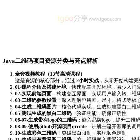
Java二维码项目资源分类与亮点解析
全套视频教程（13节高清课程）
这是资源的核心部分，通过
2小时实战
，从零开始构建完
01-课程介绍及搭建环境
：快速配置开发环境，减少入门
02-实现前端页面
：构建交互界面，实现用户输入转二维
03-二维码参数设置
：深入理解容错率、尺寸、格式等核
04-生成二维码图片
：核心代码实现，生成标准黑白二维
05-测试生成的黑白二维码
：验证功能，确保正确性
06-07-生成带有logo的二维码
：嵌入品牌logo，提升二维
08-09-使用github开源项目qrcode
：讲解主流开源库的调
10-生成彩色二维码
：突破黑白限制，实现颜色定制
11-生成带有背景图二维码
：将二维码融入背景设计，提